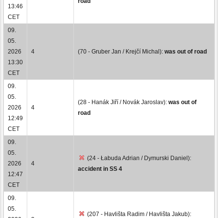
road
13:46
CET
09.
05.
2026
4
(70 - Gruber Jan / Krejčí Michal):
was out of road
13:30
CET
09.
05.
(28 - Hanák Jiří / Novák Jaroslav):
was out of
2026
4
road
12:49
CET
09.
05.
(24 - Łabuda Adrian / Dymurski Daniel):
2026
4
accident in SS 4
12:47
CET
09.
05.
(207 - Havlišta Radim / Havlišta Jakub):