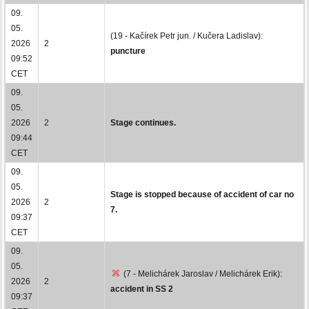
09.
05.
(19 - Kačírek Petr jun. / Kučera Ladislav):
2026
2
puncture
09:52
CET
09.
05.
2026
2
Stage continues.
09:44
CET
09.
05.
Stage is stopped because of accident of car no
2026
2
7.
09:37
CET
09.
05.
(7 - Melichárek Jaroslav / Melichárek Erik):
2026
2
accident in SS 2
09:37