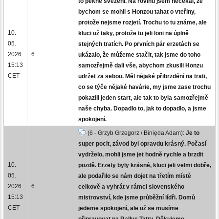
to pěkné svezení. Na rovinu jsem nečekal, že
bychom se mohli s Honzou tahat o vteřiny,
protože nejsme rozjetí. Trochu to tu známe, ale
10.
kluci už taky, protože tu jeli loni na úplně
05.
stejných tratích. Po prvních pár erzetách se
2026
6
ukázalo, že můžeme stačit, tak jsme do toho
15:13
samozřejmě dali vše, abychom zkusili Honzu
CET
udržet za sebou. Měl nějaké přibrzdění na trati,
co se týče nějaké havárie, my jsme zase trochu
pokazili jeden start, ale tak to byla samozřejmě
naše chyba. Dopadlo to, jak to dopadlo, a jsme
spokojení.
(6 - Grzyb Grzegorz / Binięda Adam):
Je to
super pocit, závod byl opravdu krásný. Počasí
vydrželo, mohli jsme jet hodně rychle a brzdit
10.
pozdě. Erzety byly krásné, kluci jeli velmi dobře,
05.
ale podařilo se nám dojet na třetím místě
2026
6
celkově a vyhrát v rámci slovenského
15:13
mistrovství, kde jsme průběžní lídři. Domů
CET
jedeme spokojení, ale už se musíme
připravovat na Rallye Tatry. Děkujeme