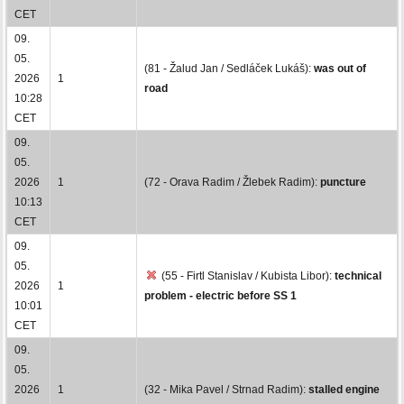
CET
09.
05.
(81 - Žalud Jan / Sedláček Lukáš):
was out of
2026
1
road
10:28
CET
09.
05.
2026
1
(72 - Orava Radim / Žlebek Radim):
puncture
10:13
CET
09.
05.
(55 - Firtl Stanislav / Kubista Libor):
technical
2026
1
problem - electric before SS 1
10:01
CET
09.
05.
2026
1
(32 - Mika Pavel / Strnad Radim):
stalled engine