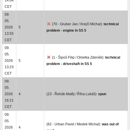
14:04
CET
09.
05.
(70 - Gruber Jan / Krejčí Michal):
technical
2026
5
problem - engine in SS 5
13:55
CET
09.
05.
(1 - Šipoš Filip / Omelka Zdeněk):
technical
2026
5
problem - driveshaft in SS 5
13:23
CET
09.
05.
2026
4
(23 - Řehák Matěj / Říha Lukáš):
spun
16:21
CET
09.
05.
(82 - Urban Pavel / Medek Michal):
was out of
2026
4