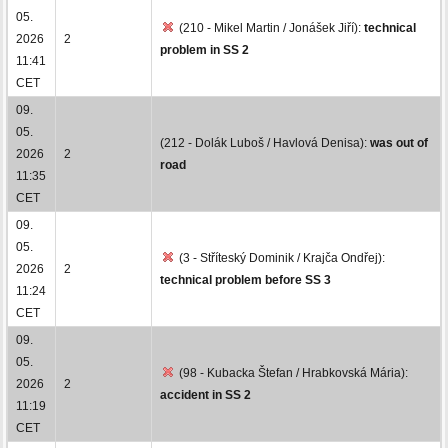
05.
(210 - Mikel Martin / Jonášek Jiří):
technical
2026
2
problem in SS 2
11:41
CET
09.
05.
(212 - Dolák Luboš / Havlová Denisa):
was out of
2026
2
road
11:35
CET
09.
05.
(3 - Stříteský Dominik / Krajča Ondřej):
2026
2
technical problem before SS 3
11:24
CET
09.
05.
(98 - Kubacka Štefan / Hrabkovská Mária):
2026
2
accident in SS 2
11:19
CET