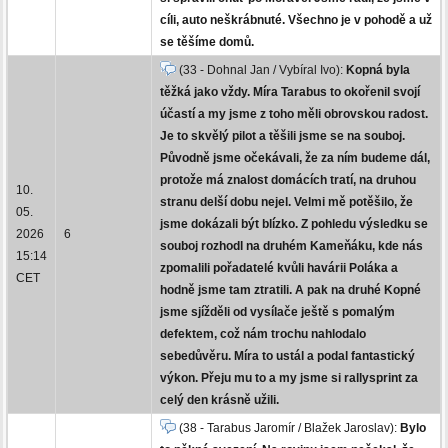
cíli, auto neškrábnuté. Všechno je v pohodě a už
se těšíme domů.
(33 - Dohnal Jan / Vybíral Ivo):
Kopná byla
těžká jako vždy. Míra Tarabus to okořenil svojí
účastí a my jsme z toho měli obrovskou radost.
Je to skvělý pilot a těšili jsme se na souboj.
Původně jsme očekávali, že za ním budeme dál,
protože má znalost domácích tratí, na druhou
10.
stranu delší dobu nejel. Velmi mě potěšilo, že
05.
jsme dokázali být blízko. Z pohledu výsledku se
2026
6
souboj rozhodl na druhém Kameňáku, kde nás
15:14
zpomalili pořadatelé kvůli havárii Poláka a
CET
hodně jsme tam ztratili. A pak na druhé Kopné
jsme sjížděli od vysílače ještě s pomalým
defektem, což nám trochu nahlodalo
sebedůvěru. Míra to ustál a podal fantastický
výkon. Přeju mu to a my jsme si rallysprint za
celý den krásně užili.
(38 - Tarabus Jaromír / Blažek Jaroslav):
Bylo