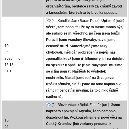
organizátorům, ředitelce rally za krásný závod
a fanouškům, kterých tu byla velká spousta.
(4 - Kundlák Ján / Baran Peter):
Upřímně ještě
včera jsem nedoufal, že by to takhle mohlo být,
ale splnilo se mi všechno, po čem jsem toužil.
Porazili jsme všechny Slováky, navíc jsme
10.
celkově druzí. Samozřejmě jsme taky
05.
chybovali, měli pár probrzdění a nejvíc nás
2026
6
zpomalilo, když jsme tři kilometry jeli na defektu
15:13
na sjezdu z Kopné. To je ale rallysport, musíme
CET
se s tím poprat. Naštěstí to výsledek
neohrozilo. Museli jsme teď na Grzegorze
trošku přitlačit, ale šli jsme do toho naplno a v
rámci možností si myslím, že to cinklo úplně
nádherně.
(2 - Březík Adam / Bělák Zdeněk jun.):
Jsme
naprosto spokojení. Myslím, že to nemohlo
dopadnout líp. Vyzkoušeli jsme si nové věci na
10.
Český Krumlov, jiné varianty pneumatik,
05.