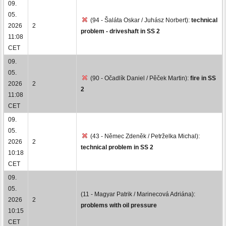
09.
05.
(94 - Šaláta Oskar / Juhász Norbert):
technical
2026
2
problem - driveshaft in SS 2
11:08
CET
09.
05.
(90 - Očadlík Daniel / Pěček Martin):
fire in SS
2026
2
2
11:08
CET
09.
05.
(43 - Němec Zdeněk / Petrželka Michal):
2026
2
technical problem in SS 2
10:18
CET
09.
05.
(11 - Magyar Patrik / Marinecová Adriána):
2026
2
problems with oil pressure
10:15
CET