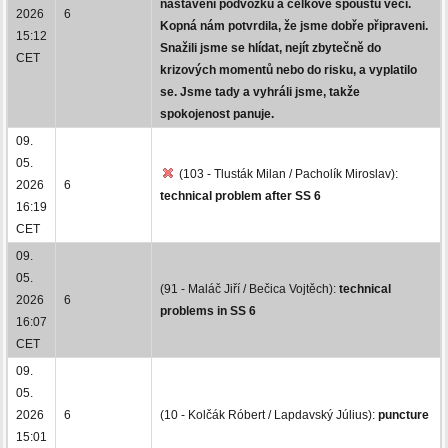
nastavení podvozku a celkově spoustu věcí.
2026
6
Kopná nám potvrdila, že jsme dobře připraveni.
15:12
Snažili jsme se hlídat, nejít zbytečně do
CET
krizových momentů nebo do risku, a vyplatilo
se. Jsme tady a vyhráli jsme, takže
spokojenost panuje.
09.
05.
(103 - Tlusták Milan / Pacholík Miroslav):
2026
6
technical problem after SS 6
16:19
CET
09.
05.
(91 - Maláč Jiří / Bečica Vojtěch):
technical
2026
6
problems in SS 6
16:07
CET
09.
05.
2026
6
(10 - Kolčák Róbert / Lapdavský Július):
puncture
15:01