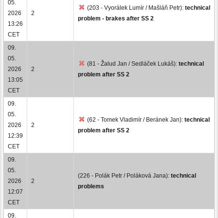
05.
(203 - Vyorálek Lumír / Mašláň Petr):
technical
2026
2
problem - brakes after SS 2
13:26
CET
09.
05.
(81 - Žalud Jan / Sedláček Lukáš):
technical
2026
2
problem after SS 2
13:05
CET
09.
05.
(62 - Tomek Vladimír / Beránek Jan):
technical
2026
2
problem after SS 2
12:39
CET
09.
05.
(226 - Polák Petr / Poláková Jana):
technical
2026
2
problems
12:07
CET
09.