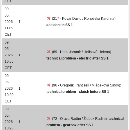
CET
09.
05.
(217 - Kovář David / Ronovská Karolína):
2026
1
accident in SS 1
11:09
CET
09.
05.
(89 - Helis Jaromír / Helisová Helena):
2026
1
technical problem - electric after SS 1
10:55
CET
09.
05.
(96 - Gregorík František / Mládeková Sindy):
2026
1
technical problem - clutch before SS 1
10:30
CET
09.
05.
(72 - Orava Radim / Žlebek Radim):
technical
2026
1
problem - gearbox after SS 1
10:28