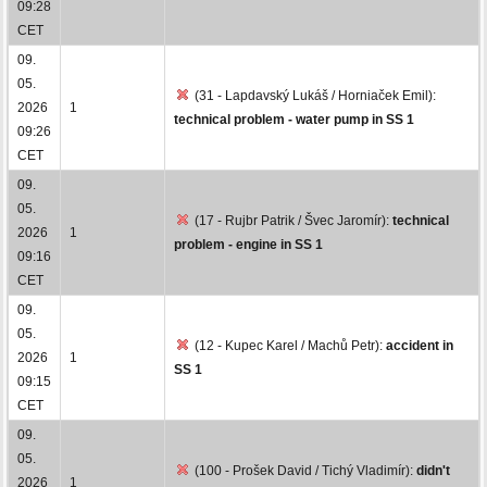
09:28
CET
09.
05.
(31 - Lapdavský Lukáš / Horniaček Emil):
2026
1
technical problem - water pump in SS 1
09:26
CET
09.
05.
(17 - Rujbr Patrik / Švec Jaromír):
technical
2026
1
problem - engine in SS 1
09:16
CET
09.
05.
(12 - Kupec Karel / Machů Petr):
accident in
2026
1
SS 1
09:15
CET
09.
05.
(100 - Prošek David / Tichý Vladimír):
didn't
2026
1