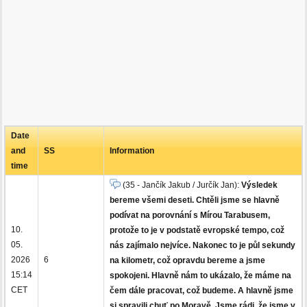
Date
and
SS
Information
time
(35 - Jančík Jakub / Jurčík Jan):
Výsledek
bereme všemi deseti. Chtěli jsme se hlavně
podívat na porovnání s Mírou Tarabusem,
10.
protože to je v podstatě evropské tempo, což
05.
nás zajímalo nejvíce. Nakonec to je půl sekundy
2026
6
na kilometr, což opravdu bereme a jsme
15:14
spokojeni. Hlavně nám to ukázalo, že máme na
CET
čem dále pracovat, což budeme. A hlavně jsme
si spravili chuť po Moravě. Jsme rádi, že jsme v