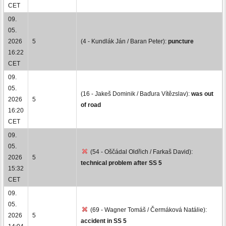
CET
09.
05.
2026
5
(4 - Kundlák Ján / Baran Peter):
puncture
16:22
CET
09.
05.
(16 - Jakeš Dominik / Baďura Vítězslav):
was out
2026
5
of road
16:20
CET
09.
05.
(54 - Oščádal Oldřich / Farkaš David):
2026
5
technical problem after SS 5
15:32
CET
09.
05.
(69 - Wagner Tomáš / Čermáková Natálie):
2026
5
accident in SS 5