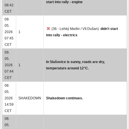
start into rally - engine
08:42
CET
09.
05.
(36 - Lehký Martin / Vít Dušan):
didn't start
2026
1
into rally - electrics
07:45
CET
09.
05.
In Slušovice is sunny, roads are dry,
2026
1
temperature around 12°C.
07:44
CET
08.
05.
2026
SHAKEDOWN
Shakedown continues.
14:59
CET
08.
05.