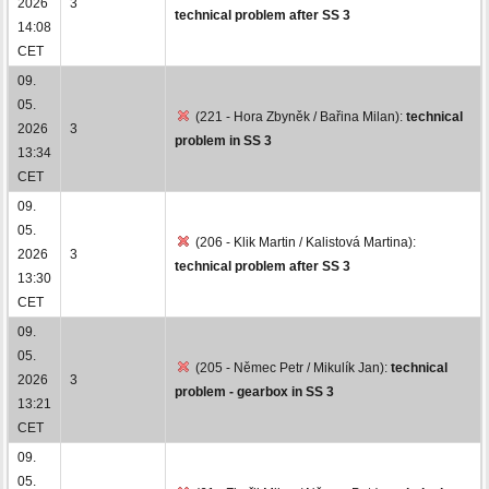
2026
3
technical problem after SS 3
14:08
CET
09.
05.
(221 - Hora Zbyněk / Bařina Milan):
technical
2026
3
problem in SS 3
13:34
CET
09.
05.
(206 - Klik Martin / Kalistová Martina):
2026
3
technical problem after SS 3
13:30
CET
09.
05.
(205 - Němec Petr / Mikulík Jan):
technical
2026
3
problem - gearbox in SS 3
13:21
CET
09.
05.