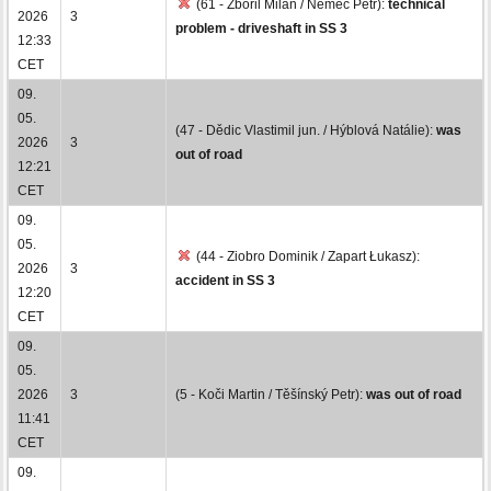
(61 - Zbořil Milan / Němec Petr):
technical
2026
3
problem - driveshaft in SS 3
12:33
CET
09.
05.
(47 - Dědic Vlastimil jun. / Hýblová Natálie):
was
2026
3
out of road
12:21
CET
09.
05.
(44 - Ziobro Dominik / Zapart Łukasz):
2026
3
accident in SS 3
12:20
CET
09.
05.
2026
3
(5 - Koči Martin / Těšínský Petr):
was out of road
11:41
CET
09.