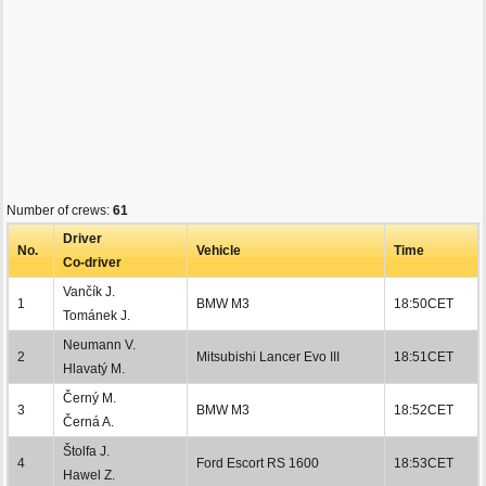
Number of crews:
61
Driver
No.
Vehicle
Time
Co-driver
Vančík J.
1
BMW M3
18:50CET
Tománek J.
Neumann V.
2
Mitsubishi Lancer Evo III
18:51CET
Hlavatý M.
Černý M.
3
BMW M3
18:52CET
Černá A.
Štolfa J.
4
Ford Escort RS 1600
18:53CET
Hawel Z.