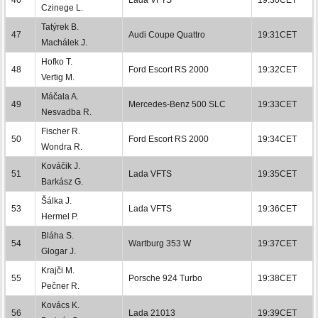
Czinege L.
Tatýrek B.
47
Audi Coupe Quattro
19:31CET
Machálek J.
Hofko T.
48
Ford Escort RS 2000
19:32CET
Vertig M.
Máčala A.
49
Mercedes-Benz 500 SLC
19:33CET
Nesvadba R.
Fischer R.
50
Ford Escort RS 2000
19:34CET
Wondra R.
Kováčik J.
51
Lada VFTS
19:35CET
Barkász G.
Šálka J.
53
Lada VFTS
19:36CET
Hermel P.
Bláha S.
54
Wartburg 353 W
19:37CET
Glogar J.
Krajči M.
55
Porsche 924 Turbo
19:38CET
Pečner R.
Kovács K.
56
Lada 21013
19:39CET