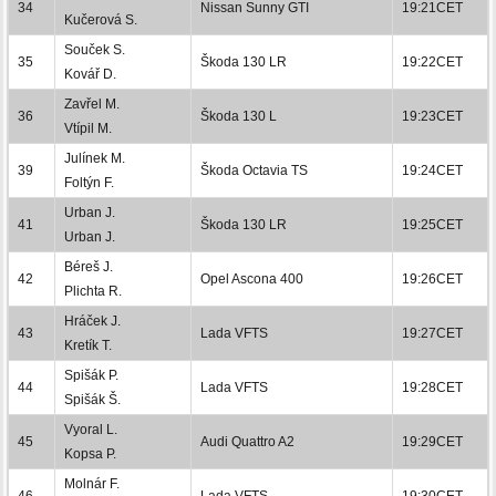
34
Nissan Sunny GTI
19:21CET
Kučerová S.
Souček S.
35
Škoda 130 LR
19:22CET
Kovář D.
Zavřel M.
36
Škoda 130 L
19:23CET
Vtípil M.
Julínek M.
39
Škoda Octavia TS
19:24CET
Foltýn F.
Urban J.
41
Škoda 130 LR
19:25CET
Urban J.
Béreš J.
42
Opel Ascona 400
19:26CET
Plichta R.
Hráček J.
43
Lada VFTS
19:27CET
Kretík T.
Spišák P.
44
Lada VFTS
19:28CET
Spišák Š.
Vyoral L.
45
Audi Quattro A2
19:29CET
Kopsa P.
Molnár F.
46
Lada VFTS
19:30CET