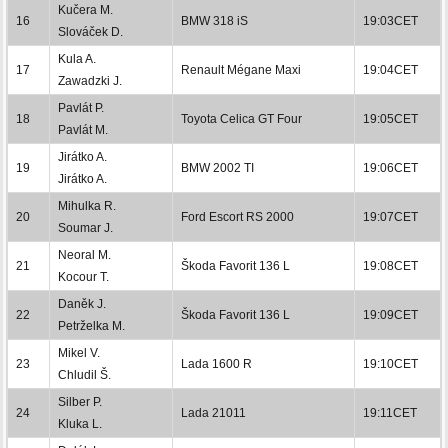
Kučera M.
16
BMW 318 iS
19:03CET
Slováček D.
Kula A.
17
Renault Mégane Maxi
19:04CET
Zawadzki J.
Pavlát P.
18
Toyota Celica GT Four
19:05CET
Pavlát M.
Jirátko A.
19
BMW 2002 TI
19:06CET
Jirátko A.
Mihulka R.
20
Ford Escort RS 2000
19:07CET
Soumar J.
Neoral M.
21
Škoda Favorit 136 L
19:08CET
Kocour T.
Daněk J.
22
Škoda Favorit 136 L
19:09CET
Petrželka M.
Mikel V.
23
Lada 1600 R
19:10CET
Chludil Š.
Silber P.
24
Lada 21011
19:11CET
Kluka L.