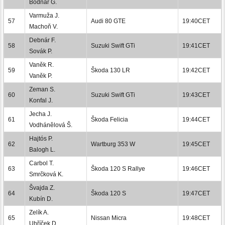
Bodnár G.
Varmuža J.
57
Audi 80 GTE
19:40CET
Machoň V.
Debnár F.
58
Suzuki Swift GTi
19:41CET
Sovák P.
Vaněk R.
59
Škoda 130 LR
19:42CET
Vaněk P.
Zeman S.
60
Suzuki Swift GTi
19:43CET
Konfal J.
Jecha J.
61
Škoda Felicia
19:44CET
Vodhánělová Š.
Hajtós P.
62
Wartburg 353 W
19:45CET
Balogh L.
Carbol T.
63
Škoda 120 S Rallye
19:46CET
Smrčková K.
Švajda Z.
64
Škoda 120 S
19:47CET
Kubín D.
Zelík A.
65
Nissan Micra
19:48CET
Uhříček D.