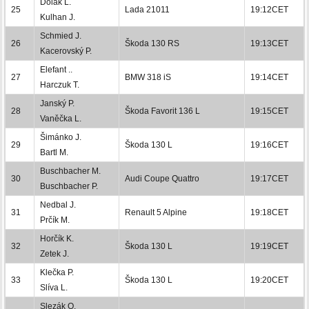
Dolák L.
25
Lada 21011
19:12CET
Kulhan J.
Schmied J.
26
Škoda 130 RS
19:13CET
Kacerovský P.
Elefant ..
27
BMW 318 iS
19:14CET
Harczuk T.
Janský P.
28
Škoda Favorit 136 L
19:15CET
Vaněčka L.
Šimánko J.
29
Škoda 130 L
19:16CET
Bartl M.
Buschbacher M.
30
Audi Coupe Quattro
19:17CET
Buschbacher P.
Nedbal J.
31
Renault 5 Alpine
19:18CET
Prčík M.
Horčík K.
32
Škoda 130 L
19:19CET
Zetek J.
Klečka P.
33
Škoda 130 L
19:20CET
Slíva L.
Slezák O.