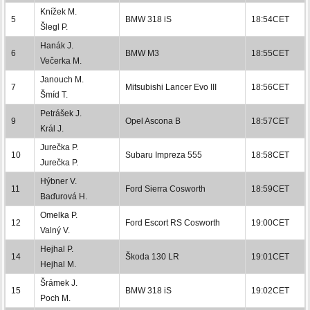
Knížek M.
5
BMW 318 iS
18:54CET
Šlegl P.
Hanák J.
6
BMW M3
18:55CET
Večerka M.
Janouch M.
7
Mitsubishi Lancer Evo III
18:56CET
Šmíd T.
Petrášek J.
9
Opel Ascona B
18:57CET
Král J.
Jurečka P.
10
Subaru Impreza 555
18:58CET
Jurečka P.
Hýbner V.
11
Ford Sierra Cosworth
18:59CET
Baďurová H.
Omelka P.
12
Ford Escort RS Cosworth
19:00CET
Valný V.
Hejhal P.
14
Škoda 130 LR
19:01CET
Hejhal M.
Šrámek J.
15
BMW 318 iS
19:02CET
Poch M.