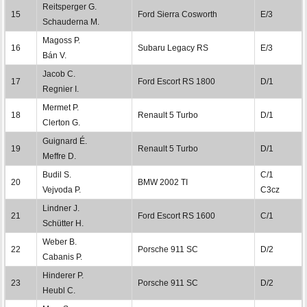
Reitsperger G.
15
Ford Sierra Cosworth
E/3
Schauderna M.
Magoss P.
16
Subaru Legacy RS
E/3
Bán V.
Jacob C.
17
Ford Escort RS 1800
D/1
Regnier I.
Mermet P.
18
Renault 5 Turbo
D/1
Clerton G.
Guignard É.
19
Renault 5 Turbo
D/1
Meffre D.
Budil S.
C/1
20
BMW 2002 TI
Vejvoda P.
C3cz
Lindner J.
21
Ford Escort RS 1600
C/1
Schütter H.
Weber B.
22
Porsche 911 SC
D/2
Cabanis P.
Hinderer P.
23
Porsche 911 SC
D/2
Heubl C.