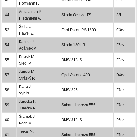
Hoffmann F.
Anttalainen P.
44
Škoda Octavia TS
A/1
Hietaniemi A.
Štolfa J.
52
Ford Escort RS 1600
C3cz
Hawel Z.
Kašpar J.
54
Škoda 130 LR
E5cz
Adámek P.
Knížek M.
55
BMW 318 iS
E3cz
Šlegl P.
Janota M.
57
Opel Ascona 400
D4cz
Stráský P.
Káňa J.
58
BMW 325 i
F7cz
Vybíral I.
Jurečka P.
59
Subaru Impreza 555
F7cz
Jurečka P.
Šrámek J.
60
BMW 318 iS
F6cz
Poch M.
Tejkal M.
61
Subaru Impreza 555
F7cz