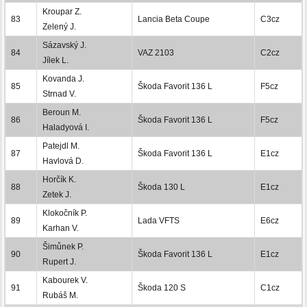
Kroupar Z.
83
Lancia Beta Coupe
C3cz
Zelený J.
Sázavský J.
84
VAZ 2103
C2cz
Jílek L.
Kovanda J.
85
Škoda Favorit 136 L
F5cz
Strnad V.
Beroun M.
86
Škoda Favorit 136 L
F5cz
Haladyová I.
Patejdl M.
87
Škoda Favorit 136 L
E1cz
Havlová D.
Horčík K.
88
Škoda 130 L
E1cz
Zetek J.
Klokočník P.
89
Lada VFTS
E6cz
Karhan V.
Šimůnek P.
90
Škoda Favorit 136 L
E1cz
Rupert J.
Kabourek V.
91
Škoda 120 S
C1cz
Rubáš M.