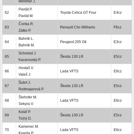
Wimmer J.
Pavlát P.
62
Toyota Celica GT Four
E4cz
Pavlát M.
Čonka R.
63
Renault Clio Williams
F6cz
Zátko P.
Bahník L.
64
Peugeot 205 Gti
E3cz
Bahník M.
Schmied J.
65
Škoda 130 LR
E5cz
Kacerovský P.
Hostaš V.
66
Lada VFTS
E6cz
Valeš J.
Šubrt J.
67
Škoda 130 LR
E5cz
Reitmajerová P.
Šlehofer M.
68
Lada VFTS
E6cz
Sekyra V.
Kolář P.
69
Škoda 130 LR
E5cz
Tichý D.
Kamenec M.
70
Lada VFTS
E6cz
Kvarda P.