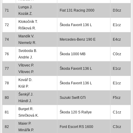
Lunga J.
71
Fiat 131 Racing 2000
D3cz
Kozák Z.
Klokočník T.
72
Škoda Favorit 136 L
E1cz
Rišková R.
Mandík V.
74
Mercedes-Benz 190 E
E4cz
Niemetz R.
Svoboda B.
76
Škoda 1000 MB
C0cz
Andrle J.
Vítovec P.
77
Škoda Favorit 136 L
E1cz
Vítovec P.
Kovář D.
78
Škoda Favorit 136 L
E1cz
Král P.
Šenkýř J.
80
Suzuki Swift GTi
F5cz
Hándl J.
Burget R.
81
Škoda 120 S Rallye
C1cz
Smrčková K.
Maier P.
82
Ford Escort RS 1600
C3cz
Minářík P.