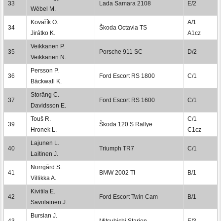
33
Lada Samara 2108
E/2
Wébel M.
Kovařík O.
A/1
34
Škoda Octavia TS
Jirátko K.
A1cz
Veikkanen P.
35
Porsche 911 SC
D/2
Veikkanen N.
Persson P.
36
Ford Escort RS 1800
C/1
Bäckwall K.
Storäng C.
37
Ford Escort RS 1600
C/1
Davidsson E.
Touš R.
C/1
39
Škoda 120 S Rallye
Hronek L.
C1cz
Lajunen L.
40
Triumph TR7
C/1
Laitinen J.
Norrgård S.
41
BMW 2002 TI
B/1
Villikka A.
Kivitila E.
42
Ford Escort Twin Cam
B/1
Savolainen J.
Bursian J.
43
Mitsubishi Starion
E/3