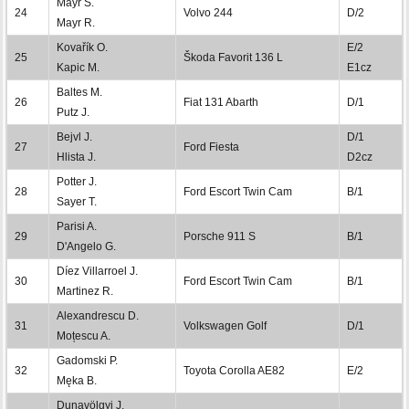
Mayr S.
24
Volvo 244
D/2
Mayr R.
Kovařík O.
E/2
25
Škoda Favorit 136 L
Kapic M.
E1cz
Baltes M.
26
Fiat 131 Abarth
D/1
Putz J.
Bejvl J.
D/1
27
Ford Fiesta
Hlista J.
D2cz
Potter J.
28
Ford Escort Twin Cam
B/1
Sayer T.
Parisi A.
29
Porsche 911 S
B/1
D'Angelo G.
Díez Villarroel J.
30
Ford Escort Twin Cam
B/1
Martinez R.
Alexandrescu D.
31
Volkswagen Golf
D/1
Moțescu A.
Gadomski P.
32
Toyota Corolla AE82
E/2
Męka B.
Dunavölgyi J.