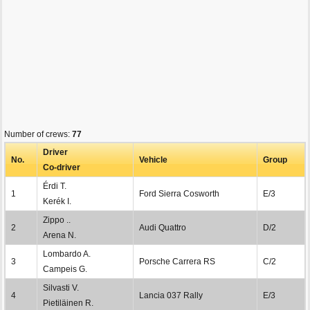
Number of crews:
77
Driver
No.
Vehicle
Group
Co-driver
Érdi T.
1
Ford Sierra Cosworth
E/3
Kerék I.
Zippo ..
2
Audi Quattro
D/2
Arena N.
Lombardo A.
3
Porsche Carrera RS
C/2
Campeis G.
Silvasti V.
4
Lancia 037 Rally
E/3
Pietiläinen R.