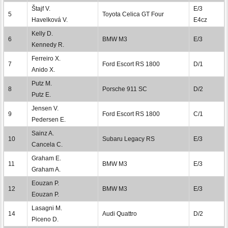
Štajf V.
E/3
5
Toyota Celica GT Four
Havelková V.
E4cz
Kelly D.
6
BMW M3
E/3
Kennedy R.
Ferreiro X.
7
Ford Escort RS 1800
D/1
Anido X.
Putz M.
8
Porsche 911 SC
D/2
Putz E.
Jensen V.
9
Ford Escort RS 1800
C/1
Pedersen E.
Sainz A.
10
Subaru Legacy RS
E/3
Cancela C.
Graham E.
11
BMW M3
E/3
Graham A.
Eouzan P.
12
BMW M3
E/3
Eouzan P.
Lasagni M.
14
Audi Quattro
D/2
Piceno D.