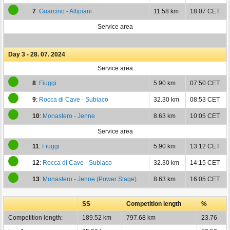
7
:
Guarcino - Altipiani
11.58 km
18:07 CET
Service area
Day 3 - 28. 07. 2024
Service area
8
:
Fiuggi
5.90 km
07:50 CET
9
:
Rocca di Cave - Subiaco
32.30 km
08:53 CET
10
:
Monastero - Jenne
8.63 km
10:05 CET
Service area
11
:
Fiuggi
5.90 km
13:12 CET
12
:
Rocca di Cave - Subiaco
32.30 km
14:15 CET
13
:
Monastero - Jenne (Power Stage)
8.63 km
16:05 CET
SS
Competition length
%
Competition length:
189.52 km
797.68 km
23.76