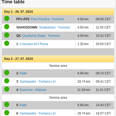
Time table
Day 1 - 26. 07. 2024
FP1+FP2
:
Free Practice - Fumone
4.00 km
08:00 CET
SHAKEDOWN
:
Shakedown - Fumone
4.00 km
11:45 CET
QS
:
Qualifying Stage - Fumone
4.00 km
10:31 CET
1
:
Colosseo ACI Roma
1.30 km
20:05 CET
Day 2 - 27. 07. 2024
Service area
2
:
Alatri
6.96 km
08:14 CET
3
:
Santopadre - Fontana Liri
28.74 km
09:41 CET
4
:
Guarcino - Altipiani
11.58 km
11:41 CET
Service area
5
:
Alatri
6.96 km
14:40 CET
6
:
Santopadre - Fontana Liri
28.74 km
16:07 CET