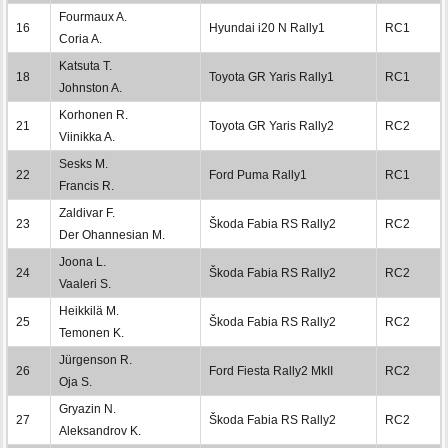
Fourmaux A.
16
Hyundai i20 N Rally1
RC1
Coria A.
Katsuta T.
18
Toyota GR Yaris Rally1
RC1
Johnston A.
Korhonen R.
21
Toyota GR Yaris Rally2
RC2
Viinikka A.
Sesks M.
22
Ford Puma Rally1
RC1
Francis R.
Zaldivar F.
23
Škoda Fabia RS Rally2
RC2
Der Ohannesian M.
Joona L.
24
Škoda Fabia RS Rally2
RC2
Vaaleri S.
Heikkilä M.
25
Škoda Fabia RS Rally2
RC2
Temonen K.
Jürgenson R.
26
Ford Fiesta Rally2 MkII
RC2
Oja S.
Gryazin N.
27
Škoda Fabia RS Rally2
RC2
Aleksandrov K.