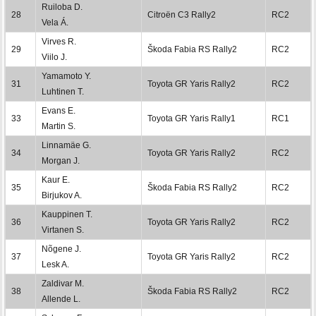
Ruiloba D.
28
Citroën C3 Rally2
RC2
Vela Á.
Virves R.
29
Škoda Fabia RS Rally2
RC2
Viilo J.
Yamamoto Y.
31
Toyota GR Yaris Rally2
RC2
Luhtinen T.
Evans E.
33
Toyota GR Yaris Rally1
RC1
Martin S.
Linnamäe G.
34
Toyota GR Yaris Rally2
RC2
Morgan J.
Kaur E.
35
Škoda Fabia RS Rally2
RC2
Birjukov A.
Kauppinen T.
36
Toyota GR Yaris Rally2
RC2
Virtanen S.
Nõgene J.
37
Toyota GR Yaris Rally2
RC2
Lesk A.
Zaldivar M.
38
Škoda Fabia RS Rally2
RC2
Allende L.