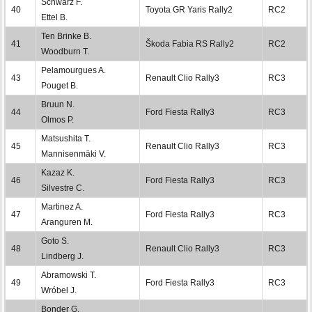
Schwarz F.
40
Toyota GR Yaris Rally2
RC2
Ettel B.
Ten Brinke B.
41
Škoda Fabia RS Rally2
RC2
Woodburn T.
Pelamourgues A.
43
Renault Clio Rally3
RC3
Pouget B.
Bruun N.
44
Ford Fiesta Rally3
RC3
Olmos P.
Matsushita T.
45
Renault Clio Rally3
RC3
Mannisenmäki V.
Kazaz K.
46
Ford Fiesta Rally3
RC3
Silvestre C.
Martinez A.
47
Ford Fiesta Rally3
RC3
Aranguren M.
Goto S.
48
Renault Clio Rally3
RC3
Lindberg J.
Abramowski T.
49
Ford Fiesta Rally3
RC3
Wróbel J.
Bonder G.