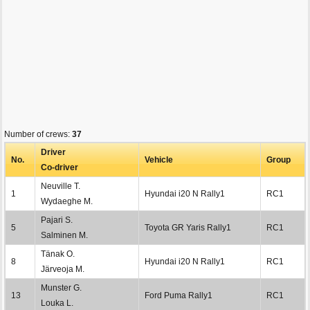
Number of crews:
37
Driver
No.
Vehicle
Group
Co-driver
Neuville T.
1
Hyundai i20 N Rally1
RC1
Wydaeghe M.
Pajari S.
5
Toyota GR Yaris Rally1
RC1
Salminen M.
Tänak O.
8
Hyundai i20 N Rally1
RC1
Järveoja M.
Munster G.
13
Ford Puma Rally1
RC1
Louka L.