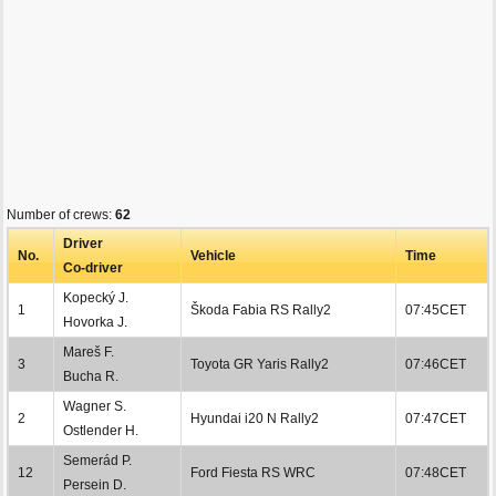
Number of crews:
62
Driver
No.
Vehicle
Time
Co-driver
Kopecký J.
1
Škoda Fabia RS Rally2
07:45CET
Hovorka J.
Mareš F.
3
Toyota GR Yaris Rally2
07:46CET
Bucha R.
Wagner S.
2
Hyundai i20 N Rally2
07:47CET
Ostlender H.
Semerád P.
12
Ford Fiesta RS WRC
07:48CET
Persein D.