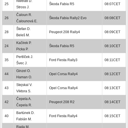
Nwelati D.
25
Škoda Fabia R5
08:07CET
Stross J.
Čaloun R.
26
Škoda Fabia Rally2 Evo
08:08CET
Čalounová E.
Štefan D.
28
Peugeot 208 Rally4
08:09CET
Beleš M.
Kačírek P.
24
Škoda Fabia R5
08:10CET
Picka P.
Pertlíček J.
35
Ford Fiesta Rally3
08:11CET
Švec J.
Ginzel O.
44
Opel Corsa Rally4
08:12CET
Haman O.
Stejskal V.
43
Opel Corsa Rally4
08:13CET
Viktora S.
Čepela A.
42
Peugeot 208 R2
08:14CET
Čepela R.
Bartúnek D.
40
Ford Fiesta Rally4
08:15CET
Fabián M.
Rada M.