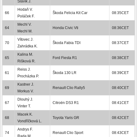
Slavík J.
Hodaň V.
66
Škoda Felicia Kit Car
08:35CET
Poláček F.
Mechl V.
64
Honda Civic Vti
08:36CET
Mechl M.
Vítovec J.
70
Škoda Fabia TDI
08:37CET
Zahrádka K.
Kalina M.
65
Ford Fiesta R1
08:38CET
Rišková R.
Reiss J.
61
Škoda 130 LR
08:39CET
Procházka P.
Kastner J.
69
Renault Clio Rally5
08:40CET
Morkus V.
Dlouhý J.
67
Citroën DS3 R1
08:41CET
Vinter T.
Macek K.
68
Toyota Yaris GR
08:42CET
Vondříčková L.
Andrys F.
74
Renault Clio Sport
08:43CET
Rada M.