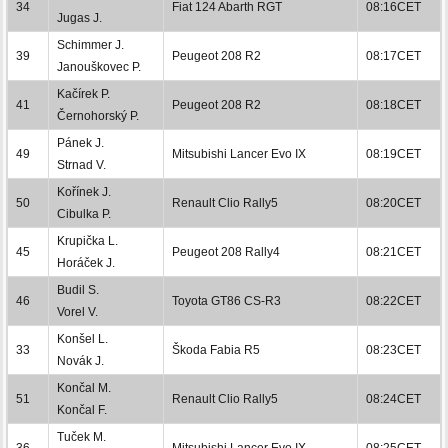
34
Fiat 124 Abarth RGT
08:16CET
Jugas J.
Schimmer J.
39
Peugeot 208 R2
08:17CET
Janouškovec P.
Kačírek P.
41
Peugeot 208 R2
08:18CET
Černohorský P.
Pánek J.
49
Mitsubishi Lancer Evo IX
08:19CET
Strnad V.
Kořínek J.
50
Renault Clio Rally5
08:20CET
Cibulka P.
Krupička L.
45
Peugeot 208 Rally4
08:21CET
Horáček J.
Budil S.
46
Toyota GT86 CS-R3
08:22CET
Vorel V.
Konšel L.
33
Škoda Fabia R5
08:23CET
Novák J.
Končal M.
51
Renault Clio Rally5
08:24CET
Končal F.
Tuček M.
36
Mitsubishi Lancer Evo IX
08:25CET