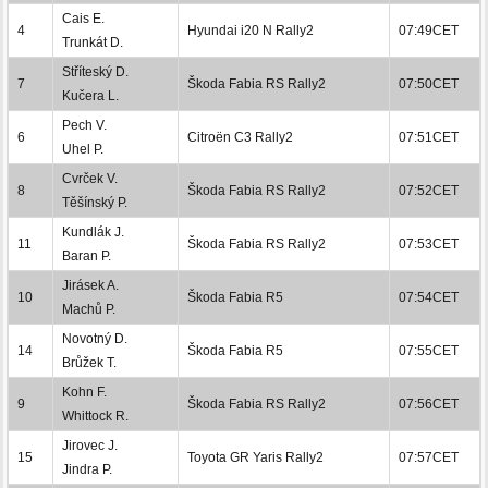
Cais E.
4
Hyundai i20 N Rally2
07:49CET
Trunkát D.
Stříteský D.
7
Škoda Fabia RS Rally2
07:50CET
Kučera L.
Pech V.
6
Citroën C3 Rally2
07:51CET
Uhel P.
Cvrček V.
8
Škoda Fabia RS Rally2
07:52CET
Těšínský P.
Kundlák J.
11
Škoda Fabia RS Rally2
07:53CET
Baran P.
Jirásek A.
10
Škoda Fabia R5
07:54CET
Machů P.
Novotný D.
14
Škoda Fabia R5
07:55CET
Brůžek T.
Kohn F.
9
Škoda Fabia RS Rally2
07:56CET
Whittock R.
Jirovec J.
15
Toyota GR Yaris Rally2
07:57CET
Jindra P.