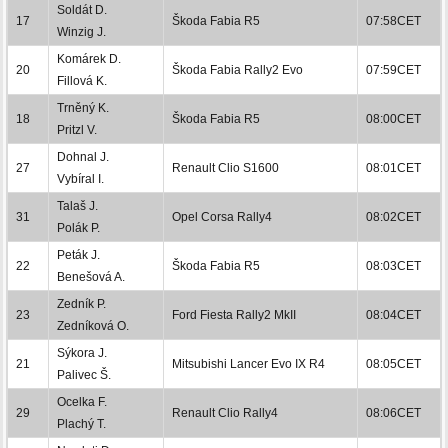
Soldát D.
17
Škoda Fabia R5
07:58CET
Winzig J.
Komárek D.
20
Škoda Fabia Rally2 Evo
07:59CET
Fillová K.
Trněný K.
18
Škoda Fabia R5
08:00CET
Pritzl V.
Dohnal J.
27
Renault Clio S1600
08:01CET
Vybíral I.
Talaš J.
31
Opel Corsa Rally4
08:02CET
Polák P.
Peták J.
22
Škoda Fabia R5
08:03CET
Benešová A.
Zedník P.
23
Ford Fiesta Rally2 MkII
08:04CET
Zedníková O.
Sýkora J.
21
Mitsubishi Lancer Evo IX R4
08:05CET
Palivec Š.
Ocelka F.
29
Renault Clio Rally4
08:06CET
Plachý T.