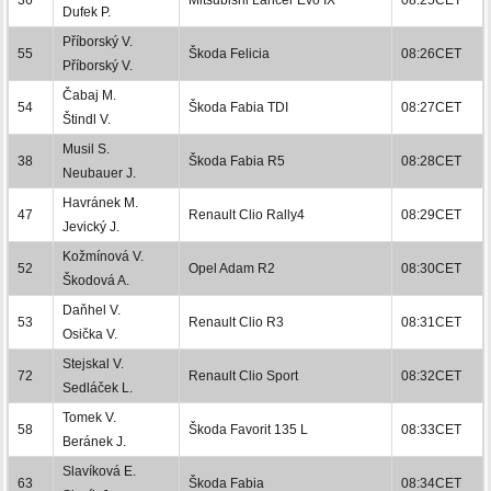
Dufek P.
Příborský V.
55
Škoda Felicia
08:26CET
Příborský V.
Čabaj M.
54
Škoda Fabia TDI
08:27CET
Štindl V.
Musil S.
38
Škoda Fabia R5
08:28CET
Neubauer J.
Havránek M.
47
Renault Clio Rally4
08:29CET
Jevický J.
Kožmínová V.
52
Opel Adam R2
08:30CET
Škodová A.
Daňhel V.
53
Renault Clio R3
08:31CET
Osička V.
Stejskal V.
72
Renault Clio Sport
08:32CET
Sedláček L.
Tomek V.
58
Škoda Favorit 135 L
08:33CET
Beránek J.
Slavíková E.
63
Škoda Fabia
08:34CET