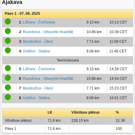
Ajakava
Päev 1 - 07. 06. 2025
1
:
Líšťany - Čerňovice
9.15 km
10:13 CET
2
:
Rozněvice - Orkouhlé Hradiště
10.86 km
10:39 CET
3
:
Bezdružice - Úterý
7.71 km
11:08 CET
4
:
Úněšov - Slatina
8.08 km
11:46 CET
Teenindusala
5
:
Líšťany - Čerňovice
9.15 km
14:28 CET
6
:
Rozněvice - Orkouhlé Hradiště
10.86 km
14:54 CET
7
:
Bezdružice - Úterý
7.71 km
15:23 CET
8
:
Úněšov - Slatina
8.08 km
16:01 CET
LK
Võistluse pikkus
%
Võistluse pikkus:
71.6 km
228.15 km
31.38
Päev 1
71.6 km
100