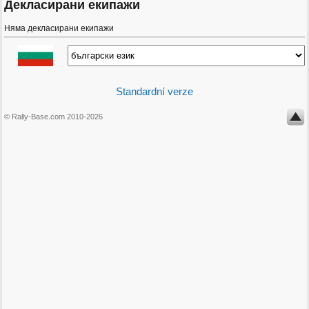
Декласирани екипажи
Няма декласирани екипажи
Standardní verze
© Rally-Base.com 2010-2026