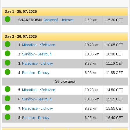
Day 1 - 25. 07. 2025
SHAKEDOWN
:
Jablonná - Jelence
1.60 km
15:30 CET
Day 2 - 26. 07. 2025
1
:
Minartice - Křečovice
10.23 km
10:05 CET
2
:
Skrýšov - Sestrouň
10.06 km
10:30 CET
3
:
Nalžovice - Líchovy
8.72 km
11:10 CET
4
:
Borotice - Drhovy
6.93 km
11:55 CET
Service area
5
:
Minartice - Křečovice
10.23 km
14:50 CET
6
:
Skrýšov - Sestrouň
10.06 km
15:15 CET
7
:
Nalžovice - Líchovy
8.72 km
15:55 CET
8
:
Borotice - Drhovy
6.93 km
16:40 CET