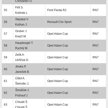
Chovanec O.
Firtl S.
55
Ford Fiesta R2
RN7
Kubista L.
Stejskal V.
56
Renault Clio Sport
RN7
Kulhan J.
Gruber J.
57
Opel Adam Cup
RN7
Krejčí M.
Hauptvogel T.
58
Opel Adam Cup
RN7
Rychlý M.
Zelík A.
59
Opel Adam Cup
RN7
Uhříček D.
Jindra P.
60
Opel Adam Cup
RN7
Janeček B.
Úškrt A.
61
Opel Adam Cup
RN7
Šlehofer J.
Šimáček J.
62
Opel Adam Cup
RN7
Frühauf J.
Chludil Š.
63
Opel Adam Cup
RN7
Chludil Š.