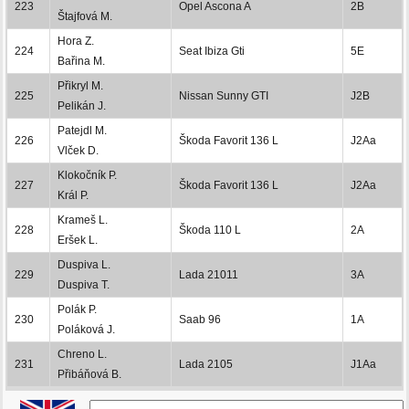
223
Opel Ascona A
2B
Štajfová M.
Hora Z.
224
Seat Ibiza Gti
5E
Bařina M.
Přikryl M.
225
Nissan Sunny GTI
J2B
Pelikán J.
Patejdl M.
226
Škoda Favorit 136 L
J2Aa
Vlček D.
Klokočník P.
227
Škoda Favorit 136 L
J2Aa
Král P.
Krameš L.
228
Škoda 110 L
2A
Eršek L.
Duspiva L.
229
Lada 21011
3A
Duspiva T.
Polák P.
230
Saab 96
1A
Poláková J.
Chreno L.
231
Lada 2105
J1Aa
Přibáňová B.