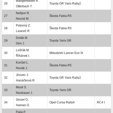
Mangertseder R.
26
Toyota GR Yaris Rally2
Otterbach T.
Nešpor R.
27
Škoda Fabia R5
Neoral M.
Pokorný Z.
28
Škoda Fabia R5
Lasevič R.
Dolák M.
29
Toyota Yaris GR
Grin J.
Lošťák M.
30
Mitsubishi Lancer Evo IX
Říhánek I.
Konšel L.
31
Škoda Fabia R5
Novák J.
Jirovec J.
32
Toyota GR Yaris Rally2
Hanáčková R.
Musil S.
33
Toyota Yaris GR
Neubauer J.
Ginzel O.
34
Opel Corsa Rally4
RC4 I
Haman O.
Fiala P.