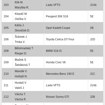
Klik M.
203
Lada VFTS
J1Ab
Maryška R.
Klepáč M.
204
Peugeot 306 S16
5E
Osička V.
Káňa J.
205
Opel Kadett Coupe
2B
Slováček D.
Šrámek J.
206
Toyota Celica GT Four
J2D
Trnka V.
Bělohradský T.
208
BMW 318 iS
5E
Rieger D.
Blažek S.
209
Honda Civic Vti
5E
Šebáková T.
Mandík V.
210
Mercedes-Benz 190 E
J1C
Hořejší N.
Hostaš V.
211
Lada VFTS
J1Ab
Valeš J.
Vácha T.
212
Nissan Sunny GTI
J2B
Vácha R.