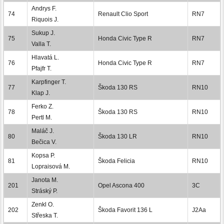
Andrys F.
74
Renault Clio Sport
RN7
Riquois J.
Sukup J.
75
Honda Civic Type R
RN7
Valla T.
Hlavatá L.
76
Honda Civic Type R
RN7
Pfajfr T.
Karpfinger T.
77
Škoda 130 RS
RN10
Klap J.
Ferko Z.
78
Škoda 130 RS
RN10
Pertl M.
Maláč J.
80
Škoda 130 LR
RN10
Bečica V.
Kopsa P.
81
Škoda Felicia
RN10
Lopraisová M.
Janota M.
201
Opel Ascona 400
3C
Stráský P.
Zenkl O.
202
Škoda Favorit 136 L
J2Aa
Střeska T.