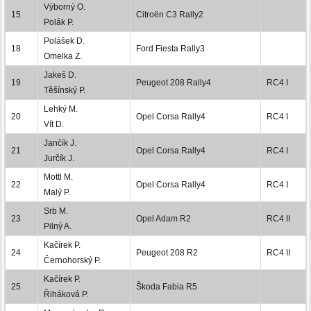
Výborný O.
15
Citroën C3 Rally2
Polák P.
Polášek D.
18
Ford Fiesta Rally3
Omelka Z.
Jakeš D.
19
Peugeot 208 Rally4
RC4 I
Těšínský P.
Lehký M.
20
Opel Corsa Rally4
RC4 I
Vít D.
Jančík J.
21
Opel Corsa Rally4
RC4 I
Jurčík J.
Mottl M.
22
Opel Corsa Rally4
RC4 I
Malý P.
Srb M.
23
Opel Adam R2
RC4 II
Pilný A.
Kačírek P.
24
Peugeot 208 R2
RC4 II
Černohorský P.
Kačírek P.
25
Škoda Fabia R5
Řiháková P.