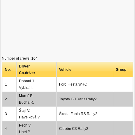
Number of crews:
104
Driver
No.
Vehicle
Group
Co-driver
Dohnal J.
1
Ford Fiesta WRC
Vybíral I.
Mareš F.
2
Toyota GR Yaris Rally2
Bucha R.
Štajf V.
3
Škoda Fabia RS Rally2
Havelková V.
Pech V.
4
Citroën C3 Rally2
Uhel P.