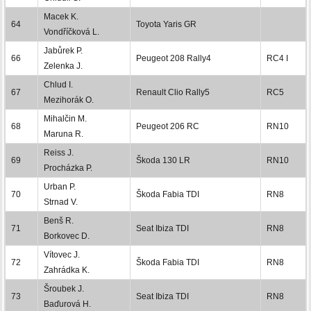
Macek K.
64
Toyota Yaris GR
Vondříčková L.
Jabůrek P.
66
Peugeot 208 Rally4
RC4 I
Zelenka J.
Chlud I.
67
Renault Clio Rally5
RC5
Mezihorák O.
Mihalčin M.
68
Peugeot 206 RC
RN10
Maruna R.
Reiss J.
69
Škoda 130 LR
RN10
Procházka P.
Urban P.
70
Škoda Fabia TDI
RN8
Strnad V.
Benš R.
71
Seat Ibiza TDI
RN8
Borkovec D.
Vítovec J.
72
Škoda Fabia TDI
RN8
Zahrádka K.
Šroubek J.
73
Seat Ibiza TDI
RN8
Baďurová H.