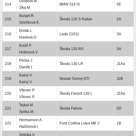
Duspiva M.
214
BMW 318 iS
5E
Zíka M.
Burget R.
215
Škoda 120 S Rallye
2A
Smrčková K.
Dolák L.
216
Lada 21011
3A
Havlová D.
Kolář P.
217
Škoda 130 RS
3A
Hrdinová V.
Pecka J.
218
Škoda 130 LR
J1Aa
Daněk I.
Kalný V.
219
Nissan Sunny GTI
J2B
Kalný V.
Vítovec P.
220
Škoda Favorit 136 L
J2Aa
Vítovec P.
Tejkal M.
221
Škoda Felicia
5D
Spilka M.
Hermanson A.
222
Ford Cortina Lotus MK 2
1B
Halčinová I.
Zelinka V.