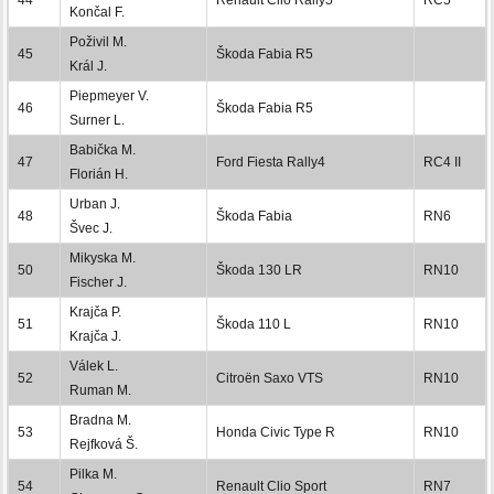
Končal F.
Poživil M.
45
Škoda Fabia R5
Král J.
Piepmeyer V.
46
Škoda Fabia R5
Surner L.
Babička M.
47
Ford Fiesta Rally4
RC4 II
Florián H.
Urban J.
48
Škoda Fabia
RN6
Švec J.
Mikyska M.
50
Škoda 130 LR
RN10
Fischer J.
Krajča P.
51
Škoda 110 L
RN10
Krajča J.
Válek L.
52
Citroën Saxo VTS
RN10
Ruman M.
Bradna M.
53
Honda Civic Type R
RN10
Rejfková Š.
Pilka M.
54
Renault Clio Sport
RN7