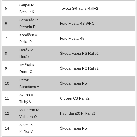
Geipel P.
5
Toyota GR Yaris Rally2
Becker K.
Semerád P.
6
Ford Fiesta RS WRC
Persein D.
Kopáček V.
7
Ford Fiesta R5
Picka P.
Horák M.
8
Škoda Fabia RS Rally2
Horák I.
Trněný K.
9
Škoda Fabia RS Rally2
Doerr C.
Peták J.
10
Škoda Fabia R5
Benešová A.
Szabó V.
11
Citroën C3 Rally2
Tichý V.
Manderla M.
12
Hyundai i20 N Rally2
Vichtora O.
Štochl K.
14
Škoda Fabia R5
Klička M.