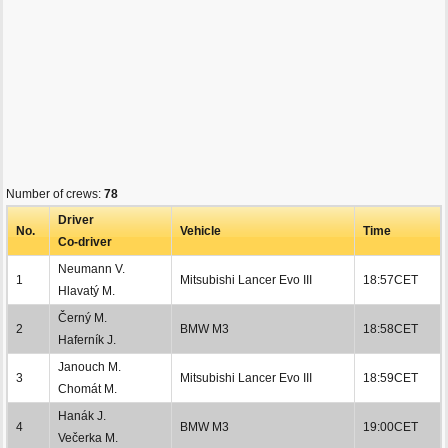
Number of crews:
78
Driver
No.
Vehicle
Time
Co-driver
Neumann V.
1
Mitsubishi Lancer Evo III
18:57CET
Hlavatý M.
Černý M.
2
BMW M3
18:58CET
Haferník J.
Janouch M.
3
Mitsubishi Lancer Evo III
18:59CET
Chomát M.
Hanák J.
4
BMW M3
19:00CET
Večerka M.