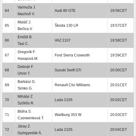
Varmuža J.
64
Audi 80 GTE
19:56CET
Machoň V.
Maláč J.
65
Škoda 130 LR
19:57CET
Bečica V.
Emődi B.
66
VAZ 2107
19:58CET
Tasi C.
Gregorík F.
67
Ford Sierra Cosworth
19:59CET
Hasajová M.
Debnár F.
68
Suzuki Swift GTi
20:00CET
Uhrin T.
Barkász G.
69
Renault Clio Williams
20:01CET
Simko G.
Mihályi Z.
70
Lada 2105
20:02CET
Szőllős R.
Bláha S.
71
Wartburg 353 W
20:03CET
Czerwenková T.
Járay Z.
72
Lada 2105
20:04CET
Györgyedák Á.