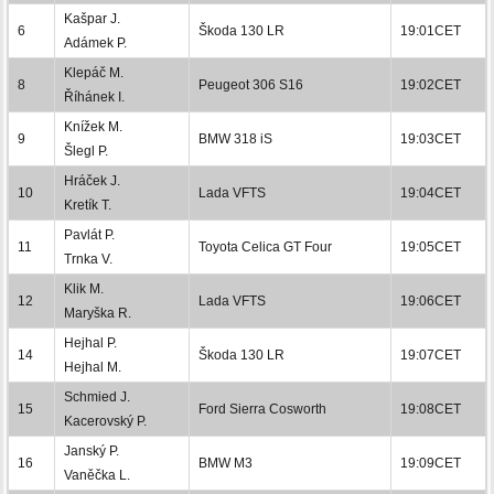
Kašpar J.
6
Škoda 130 LR
19:01CET
Adámek P.
Klepáč M.
8
Peugeot 306 S16
19:02CET
Říhánek I.
Knížek M.
9
BMW 318 iS
19:03CET
Šlegl P.
Hráček J.
10
Lada VFTS
19:04CET
Kretík T.
Pavlát P.
11
Toyota Celica GT Four
19:05CET
Trnka V.
Klik M.
12
Lada VFTS
19:06CET
Maryška R.
Hejhal P.
14
Škoda 130 LR
19:07CET
Hejhal M.
Schmied J.
15
Ford Sierra Cosworth
19:08CET
Kacerovský P.
Janský P.
16
BMW M3
19:09CET
Vaněčka L.