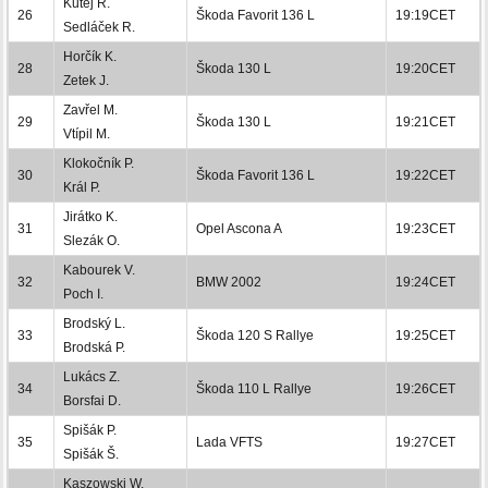
Kutěj R.
26
Škoda Favorit 136 L
19:19CET
Sedláček R.
Horčík K.
28
Škoda 130 L
19:20CET
Zetek J.
Zavřel M.
29
Škoda 130 L
19:21CET
Vtípil M.
Klokočník P.
30
Škoda Favorit 136 L
19:22CET
Král P.
Jirátko K.
31
Opel Ascona A
19:23CET
Slezák O.
Kabourek V.
32
BMW 2002
19:24CET
Poch I.
Brodský L.
33
Škoda 120 S Rallye
19:25CET
Brodská P.
Lukács Z.
34
Škoda 110 L Rallye
19:26CET
Borsfai D.
Spišák P.
35
Lada VFTS
19:27CET
Spišák Š.
Kaszowski W.