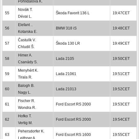
Pohlídalová K.
Novák T.
55
Škoda Favorit 136 L
19:47CET
Dévai L.
Elefant ..
56
BMW 318 iS
19:48CET
Kotarska E.
Častulík V.
57
Škoda 130 LR
19:49CET
Chludil Š.
Himer A.
58
Lada 2105
19:50CET
Csanády S.
Menyhért K.
59
Lada 21061
19:51CET
Tirala R.
Balogh B.
60
Lada 21013
19:52CET
Nagy L.
Fischer R.
61
Ford Escort RS 2000
19:53CET
Wondra R.
Hofko T.
62
Ford Escort RS 2000
19:54CET
Vertig M.
Pehersdorfer K.
63
Ford Escort RS 1600
19:55CET
Leithner A.