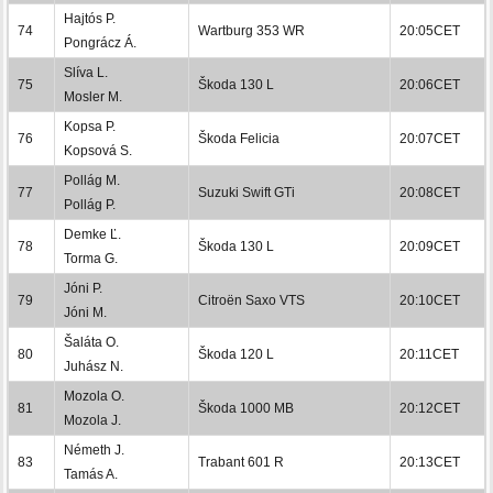
Hajtós P.
74
Wartburg 353 WR
20:05CET
Pongrácz Á.
Slíva L.
75
Škoda 130 L
20:06CET
Mosler M.
Kopsa P.
76
Škoda Felicia
20:07CET
Kopsová S.
Pollág M.
77
Suzuki Swift GTi
20:08CET
Pollág P.
Demke Ľ.
78
Škoda 130 L
20:09CET
Torma G.
Jóni P.
79
Citroën Saxo VTS
20:10CET
Jóni M.
Šaláta O.
80
Škoda 120 L
20:11CET
Juhász N.
Mozola O.
81
Škoda 1000 MB
20:12CET
Mozola J.
Németh J.
83
Trabant 601 R
20:13CET
Tamás A.