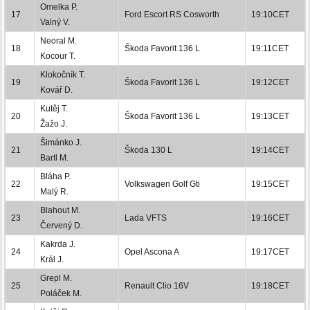
Omelka P.
17
Ford Escort RS Cosworth
19:10CET
Valný V.
Neoral M.
18
Škoda Favorit 136 L
19:11CET
Kocour T.
Klokočník T.
19
Škoda Favorit 136 L
19:12CET
Kovář D.
Kutěj T.
20
Škoda Favorit 136 L
19:13CET
Žažo J.
Šimánko J.
21
Škoda 130 L
19:14CET
Bartl M.
Bláha P.
22
Volkswagen Golf Gti
19:15CET
Malý R.
Blahout M.
23
Lada VFTS
19:16CET
Červený D.
Kakrda J.
24
Opel Ascona A
19:17CET
Král J.
Grepl M.
25
Renault Clio 16V
19:18CET
Poláček M.