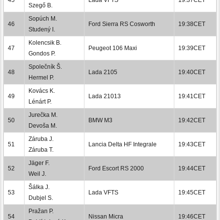
Szegő B.
Sopúch M.
46
Ford Sierra RS Cosworth
19:38CET
Studený I.
Kolencsik B.
47
Peugeot 106 Maxi
19:39CET
Gondos P.
Společník Š.
48
Lada 2105
19:40CET
Hermel P.
Kovács K.
49
Lada 21013
19:41CET
Lénárt P.
Jurečka M.
50
BMW M3
19:42CET
Devoša M.
Záruba J.
51
Lancia Delta HF Integrale
19:43CET
Záruba T.
Jäger F.
52
Ford Escort RS 2000
19:44CET
Weil J.
Šálka J.
53
Lada VFTS
19:45CET
Dubjel S.
Pražan P.
54
Nissan Micra
19:46CET