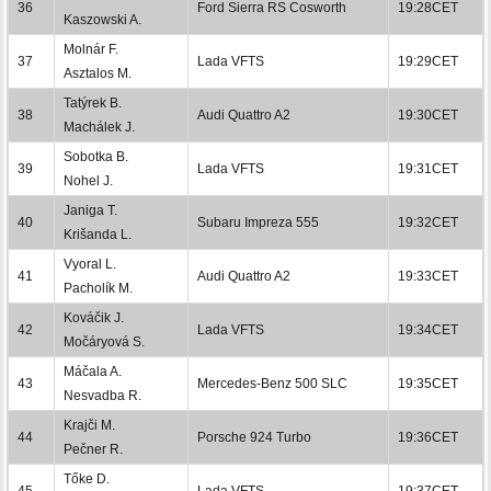
36
Ford Sierra RS Cosworth
19:28CET
Kaszowski A.
Molnár F.
37
Lada VFTS
19:29CET
Asztalos M.
Tatýrek B.
38
Audi Quattro A2
19:30CET
Machálek J.
Sobotka B.
39
Lada VFTS
19:31CET
Nohel J.
Janiga T.
40
Subaru Impreza 555
19:32CET
Krišanda L.
Vyoral L.
41
Audi Quattro A2
19:33CET
Pacholík M.
Kováčik J.
42
Lada VFTS
19:34CET
Močáryová S.
Máčala A.
43
Mercedes-Benz 500 SLC
19:35CET
Nesvadba R.
Krajči M.
44
Porsche 924 Turbo
19:36CET
Pečner R.
Tőke D.
45
Lada VFTS
19:37CET