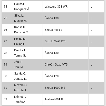
Hajtós P.
74
Wartburg 353 WR
L
Pongrácz Á.
Slíva L.
75
Škoda 130 L
L
Mosler M.
Kopsa P.
76
Škoda Felicia
L
Kopsová S.
Pollág M.
77
Suzuki Swift GTi
L
Pollág P.
Demke Ľ.
78
Škoda 130 L
L
Torma G.
Jóni P.
79
Citroën Saxo VTS
L
Jóni M.
Šaláta O.
80
Škoda 120 L
L
Juhász N.
Mozola O.
81
Škoda 1000 MB
L
Mozola J.
Németh J.
83
Trabant 601 R
L
Tamás A.