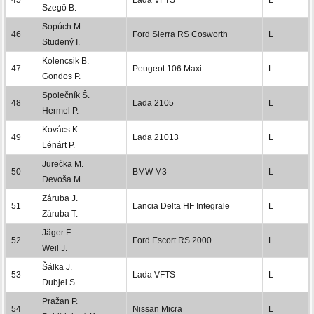
Szegő B.
Sopúch M.
46
Ford Sierra RS Cosworth
L
Studený I.
Kolencsik B.
47
Peugeot 106 Maxi
L
Gondos P.
Společník Š.
48
Lada 2105
L
Hermel P.
Kovács K.
49
Lada 21013
L
Lénárt P.
Jurečka M.
50
BMW M3
L
Devoša M.
Záruba J.
51
Lancia Delta HF Integrale
L
Záruba T.
Jäger F.
52
Ford Escort RS 2000
L
Weil J.
Šálka J.
53
Lada VFTS
L
Dubjel S.
Pražan P.
54
Nissan Micra
L