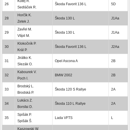
Kutěj R.
26
Škoda Favorit 136 L
5D
Sedláček R.
Horčík K.
28
Škoda 130 L
J1Aa
Zetek J.
Zavřel M.
29
Škoda 130 L
J1Aa
Vtípil M.
Klokočník P.
30
Škoda Favorit 136 L
J2Aa
Král P.
Jirátko K.
31
Opel Ascona A
2B
Slezák O.
Kabourek V.
32
BMW 2002
2B
Poch I.
Brodský L.
33
Škoda 120 S Rallye
2A
Brodská P.
Lukács Z.
34
Škoda 110 L Rallye
2A
Borsfai D.
Spišák P.
35
Lada VFTS
L
Spišák Š.
Kaszowski W.