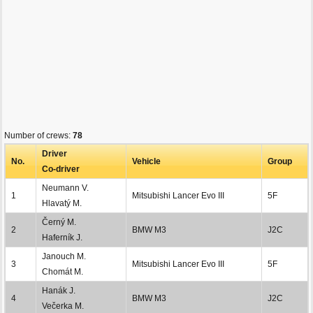
Number of crews:
78
Driver
No.
Vehicle
Group
Co-driver
Neumann V.
1
Mitsubishi Lancer Evo III
5F
Hlavatý M.
Černý M.
2
BMW M3
J2C
Haferník J.
Janouch M.
3
Mitsubishi Lancer Evo III
5F
Chomát M.
Hanák J.
4
BMW M3
J2C
Večerka M.