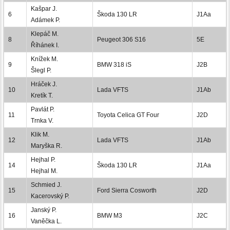
Kašpar J.
6
Škoda 130 LR
J1Aa
Adámek P.
Klepáč M.
8
Peugeot 306 S16
5E
Říhánek I.
Knížek M.
9
BMW 318 iS
J2B
Šlegl P.
Hráček J.
10
Lada VFTS
J1Ab
Kretík T.
Pavlát P.
11
Toyota Celica GT Four
J2D
Trnka V.
Klik M.
12
Lada VFTS
J1Ab
Maryška R.
Hejhal P.
14
Škoda 130 LR
J1Aa
Hejhal M.
Schmied J.
15
Ford Sierra Cosworth
J2D
Kacerovský P.
Janský P.
16
BMW M3
J2C
Vaněčka L.