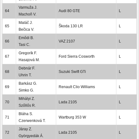
Varmuža J.
64
Audi 80 GTE
L
Machoň V.
Maláč J.
65
Škoda 130 LR
L
Bečica V.
Emődi B.
66
VAZ 2107
L
Tasi C.
Gregorík F.
67
Ford Sierra Cosworth
L
Hasajová M.
Debnár F.
68
Suzuki Swift GTi
L
Uhrin T.
Barkász G.
69
Renault Clio Williams
L
Simko G.
Mihályi Z.
70
Lada 2105
L
Szőllős R.
Bláha S.
71
Wartburg 353 W
L
Czerwenková T.
Járay Z.
72
Lada 2105
L
Györgyedák Á.