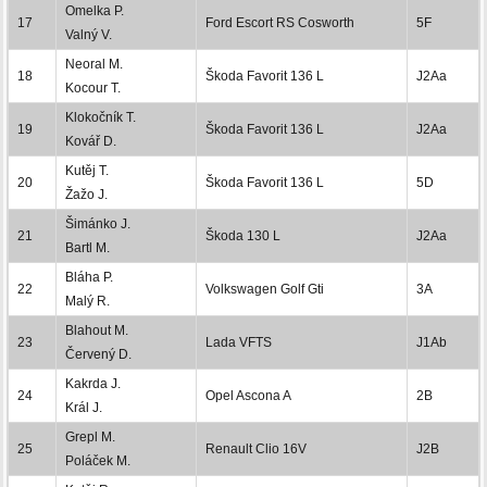
Omelka P.
17
Ford Escort RS Cosworth
5F
Valný V.
Neoral M.
18
Škoda Favorit 136 L
J2Aa
Kocour T.
Klokočník T.
19
Škoda Favorit 136 L
J2Aa
Kovář D.
Kutěj T.
20
Škoda Favorit 136 L
5D
Žažo J.
Šimánko J.
21
Škoda 130 L
J2Aa
Bartl M.
Bláha P.
22
Volkswagen Golf Gti
3A
Malý R.
Blahout M.
23
Lada VFTS
J1Ab
Červený D.
Kakrda J.
24
Opel Ascona A
2B
Král J.
Grepl M.
25
Renault Clio 16V
J2B
Poláček M.