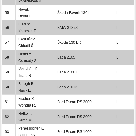
Pohlídalová K.
Novák T.
55
Škoda Favorit 136 L
L
Dévai L.
Elefant ..
56
BMW 318 iS
L
Kotarska E.
Častulík V.
57
Škoda 130 LR
L
Chludil Š.
Himer A.
58
Lada 2105
L
Csanády S.
Menyhért K.
59
Lada 21061
L
Tirala R.
Balogh B.
60
Lada 21013
L
Nagy L.
Fischer R.
61
Ford Escort RS 2000
L
Wondra R.
Hofko T.
62
Ford Escort RS 2000
L
Vertig M.
Pehersdorfer K.
63
Ford Escort RS 1600
L
Leithner A.