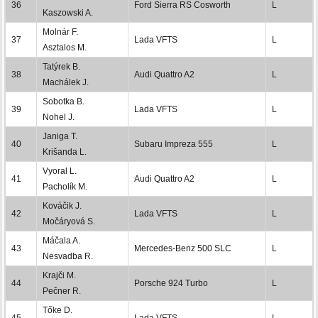
36
Ford Sierra RS Cosworth
L
Kaszowski A.
Molnár F.
37
Lada VFTS
L
Asztalos M.
Tatýrek B.
38
Audi Quattro A2
L
Machálek J.
Sobotka B.
39
Lada VFTS
L
Nohel J.
Janiga T.
40
Subaru Impreza 555
L
Krišanda L.
Vyoral L.
41
Audi Quattro A2
L
Pacholík M.
Kováčik J.
42
Lada VFTS
L
Močáryová S.
Máčala A.
43
Mercedes-Benz 500 SLC
L
Nesvadba R.
Krajči M.
44
Porsche 924 Turbo
L
Pečner R.
Tőke D.
45
Lada VFTS
L