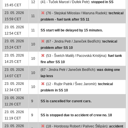
12
(41 - Tuček Marcel / Dufek Petr):
stopped in SS
15:45 CET
23. 05. 2026
(76 - Stejskal Miloslav / Maruna Radek):
technical
11
15:59 CET
problem - fuel tank after SS 11
23. 05. 2026
11
SS start will be delayed by 15 minutes.
12:54 CET
23. 05. 2026
(67 - Jindra Petr / Janeček Bedřich):
technical
10
15:24 CET
problem after SS 10
23. 05. 2026
(53 - Švelch Matěj / Pacovská Kristýna):
fuel tank
10
14:25 CET
fire after SS 10
23. 05. 2026
(67 - Jindra Petr / Janeček Bedřich):
was doing one
10
14:07 CET
lap less
23. 05. 2026
(12 - Rujbr Patrik / Švec Jaromír):
technical
10
12:34 CET
problem in SS 10
23. 05. 2026
9
SS is cancelled for curent cars.
11:26 CET
23. 05. 2026
9
SS is stopped due to accident of crew no. 18
11:19 CET
23. 05. 2026
(18 - Hordossy Robert / Palivec Štěpán):
accident