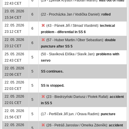
6
(29 - Zpěvák Kryštof / Fabián Martin):
was out of road
22:43 CET
23. 05. 2026
6
(22 - Procházka Jan / Vodička Daniel):
rolled
15:34 CET
22. 05. 2026
(43 - Pánek Jiří / Strnad Vlastimil):
technical
6
23:12 CET
problem - diferential in SS 6
22. 05. 2026
(57 - Huber Martin / Ober Sebastian):
double
6
23:12 CET
puncture after SS 5
25. 05. 2026
(50 - Slavíková Eliška / Slavík Jan):
problems with
5
22:43 CET
servo
22. 05. 2026
5
SS continues.
22:06 CET
22. 05. 2026
5
SS is stopped.
22:03 CET
22. 05. 2026
(23 - Biedrzyński Dariusz / Fiołek Rafał):
accident
5
22:01 CET
in SS 5
22. 05. 2026
5
(17 - Pertlíček Jiří jun. / Orava Radim):
puncture
21:56 CET
22. 05. 2026
(26 - Petráš Jaroslav / Omelka Zdeněk):
accident
5