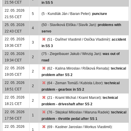
21:56 CET
in SS 5
22. 05. 2026
5
(5 - Kundlák Ján / Baran Peter):
puncture
21:55 CET
25. 05. 2026
(50 - Slavíková Eliška / Slavík Jan):
problems with
4
22:43 CET
servo
22. 05. 2026
(51 - Daňhel Vlastimil / Osička Vladimír):
accident
3
19:36 CET
in SS 3
22. 05. 2026
(75 - Ziegelbauer Jakub / Winzig Jan):
was out of
2
19:34 CET
road
22. 05. 2026
(62 - Kalina Miroslav / Rišková Renata):
technical
2
19:05 CET
problem after SS 2
22. 05. 2026
(64 - Zeman Tomáš / Kubista Libor):
technical
2
18:51 CET
problem - gearbox in SS 2
22. 05. 2026
(21 - Kraml Michal / Kraml Marcel):
technical
2
18:21 CET
problem - driveshaft after SS 2
22. 05. 2026
(76 - Stejskal Miloslav / Maruna Radek):
technical
1
17:56 CET
problem - throttle pedal after SS 1
22. 05. 2026
(69 - Kastner Jaroslav / Morkus Vlastimil):
1