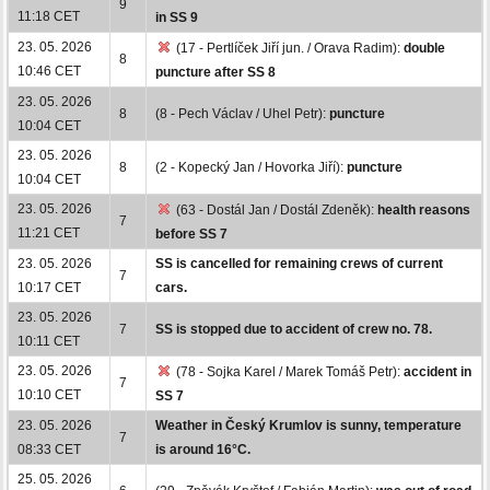
9
11:18 CET
in SS 9
23. 05. 2026
(17 - Pertlíček Jiří jun. / Orava Radim):
double
8
10:46 CET
puncture after SS 8
23. 05. 2026
8
(8 - Pech Václav / Uhel Petr):
puncture
10:04 CET
23. 05. 2026
8
(2 - Kopecký Jan / Hovorka Jiří):
puncture
10:04 CET
23. 05. 2026
(63 - Dostál Jan / Dostál Zdeněk):
health reasons
7
11:21 CET
before SS 7
23. 05. 2026
SS is cancelled for remaining crews of current
7
10:17 CET
cars.
23. 05. 2026
7
SS is stopped due to accident of crew no. 78.
10:11 CET
23. 05. 2026
(78 - Sojka Karel / Marek Tomáš Petr):
accident in
7
10:10 CET
SS 7
23. 05. 2026
Weather in Český Krumlov is sunny, temperature
7
08:33 CET
is around 16°C.
25. 05. 2026