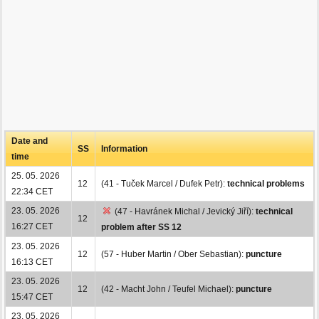
Date and
SS
Information
time
25. 05. 2026
12
(41 - Tuček Marcel / Dufek Petr):
technical problems
22:34 CET
23. 05. 2026
(47 - Havránek Michal / Jevický Jiří):
technical
12
16:27 CET
problem after SS 12
23. 05. 2026
12
(57 - Huber Martin / Ober Sebastian):
puncture
16:13 CET
23. 05. 2026
12
(42 - Macht John / Teufel Michael):
puncture
15:47 CET
23. 05. 2026