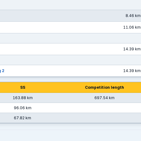
8.46 km
11.06 km
14.39 km
g 2
14.39 km
SS
Competition length
163.88 km
697.54 km
96.06 km
67.82 km