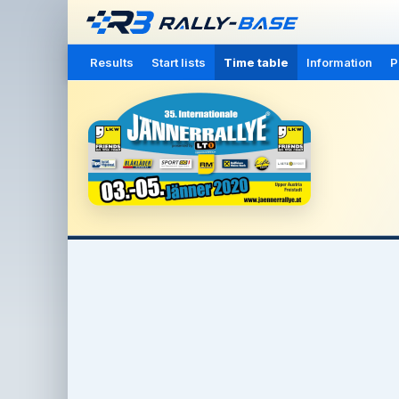
Results
Start lists
Time table
Information
P