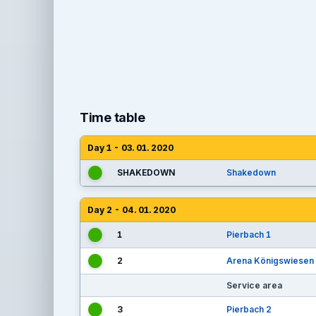
Time table
Day 1 - 03. 01. 2020
SHAKEDOWN
Shakedown
Day 2 - 04. 01. 2020
1
Pierbach 1
2
Arena Königswiesen
Service area
3
Pierbach 2