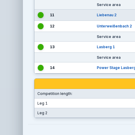
Service area
11
Liebenau 2
12
Unterweißenbach 2
Service area
13
Lasberg 1
Service area
14
Power Stage Lasber
Competition length:
Leg 1
Leg 2