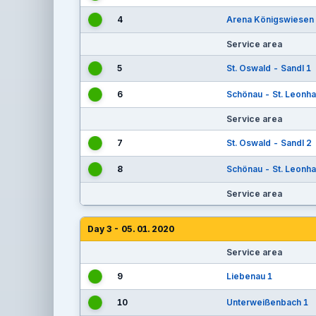
4
Arena Königswiesen
Service area
5
St. Oswald - Sandl 1
6
Schönau - St. Leonha
Service area
7
St. Oswald - Sandl 2
8
Schönau - St. Leonha
Service area
Day 3 - 05. 01. 2020
Service area
9
Liebenau 1
10
Unterweißenbach 1