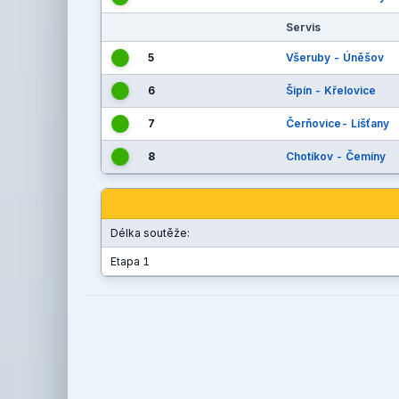
Servis
5
Všeruby - Úněšov
6
Šipín - Křelovice
7
Čerňovice- Líšťany
8
Chotíkov - Čemíny
Délka soutěže:
Etapa 1