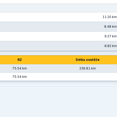
11.20 km
8.48 km
9.27 km
8.82 km
RZ
Délka soutěže
75.54 km
236.81 km
75.54 km