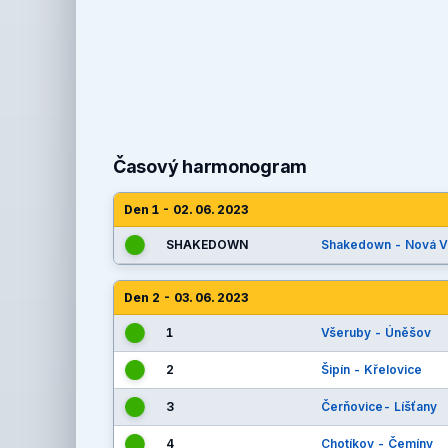
Časový harmonogram
Den 1 - 02. 06. 2023
SHAKEDOWN
Shakedown - Nová V
Den 2 - 03. 06. 2023
1
Všeruby - Úněšov
2
Šipín - Křelovice
3
Čerňovice- Líšťany
4
Chotíkov - Čemíny