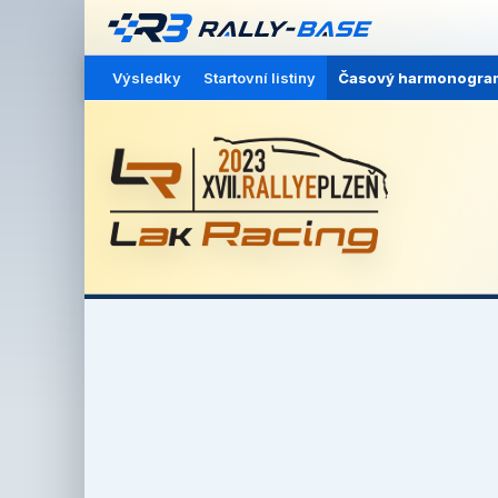
Výsledky
Startovní listiny
Časový harmonogra