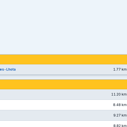
es-Lhota
1.77 km
11.20 km
8.48 km
9.27 km
8.82 km