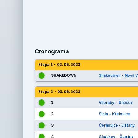
Cronograma
Etapa 1 - 02. 06. 2023
SHAKEDOWN
Shakedown - Nová V
Etapa 2 - 03. 06. 2023
1
Všeruby - Úněšov
2
Šipín - Křelovice
3
Čerňovice- Líšťany
4
Chotíkov - Čemíny