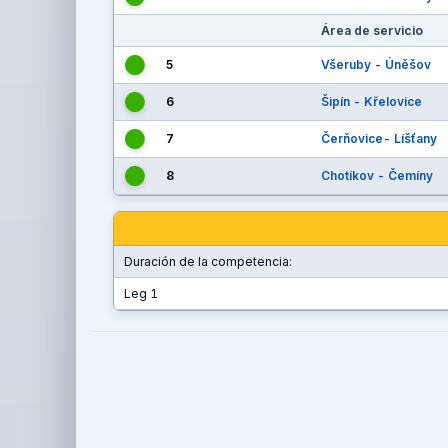
Área de servicio
5
Všeruby - Úněšov
6
Šipín - Křelovice
7
Čerňovice- Líšťany
8
Chotíkov - Čemíny
Duración de la competencia:
Leg 1