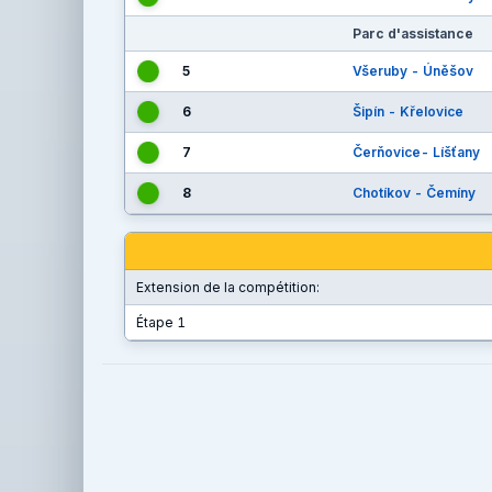
Parc d'assistance
5
Všeruby - Úněšov
6
Šipín - Křelovice
7
Čerňovice- Líšťany
8
Chotíkov - Čemíny
Extension de la compétition:
Étape 1