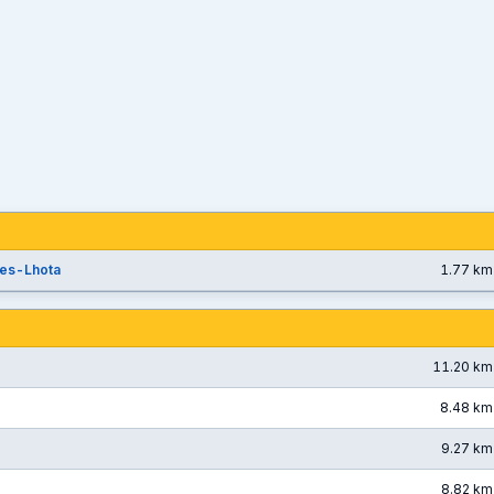
es-Lhota
1.77 km
11.20 km
8.48 km
9.27 km
8.82 km