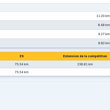
11.20 km
8.48 km
9.27 km
8.82 km
ES
Extension de la compétition
75.54 km
236.81 km
75.54 km