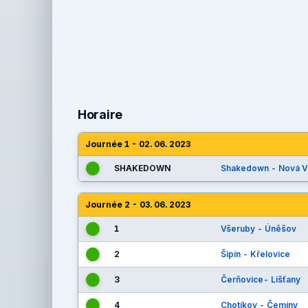
Horaire
Journée 1 - 02. 06. 2023
SHAKEDOWN
Shakedown - Nová V
Journée 2 - 03. 06. 2023
1
Všeruby - Úněšov
2
Šipín - Křelovice
3
Čerňovice- Líšťany
4
Chotíkov - Čemíny