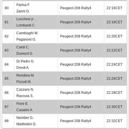
Farina F.
80
Peugeot 208 Rally4
22:16CET
Zanni G.
Lucchesi jr. ..
81
Peugeot 208 Rally4
22:18CET
Lombardi C.
Cambiaghi M.
82
Peugeot 208 Rally4
22:20CET
Paganoni G.
Cardi C.
83
Peugeot 208 Rally4
22:22CET
Dumont G.
Di Pietro G.
84
Peugeot 208 Rally4
22:24CET
Dresti A.
Rendina M.
85
Peugeot 208 Rally4
22:26CET
Pizzuti M.
Cazzaro N.
86
Peugeot 208 Rally4
22:28CET
Raccuia S.
Fiore E.
87
Peugeot 208 Rally4
22:30CET
Casalini A.
Nember G.
88
Peugeot 208 Rally4
22:32CET
Maifredini G.