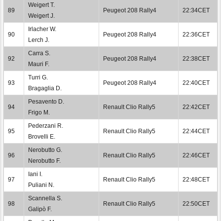
Weigert T.
89
Peugeot 208 Rally4
22:34CET
Weigert J.
Irlacher W.
90
Peugeot 208 Rally4
22:36CET
Lerch J.
Carra S.
92
Peugeot 208 Rally4
22:38CET
Mauri F.
Turri G.
93
Peugeot 208 Rally4
22:40CET
Bragaglia D.
Pesavento D.
94
Renault Clio Rally5
22:42CET
Frigo M.
Pederzani R.
95
Renault Clio Rally5
22:44CET
Brovelli E.
Nerobutto G.
96
Renault Clio Rally5
22:46CET
Nerobutto F.
Iani I.
97
Renault Clio Rally5
22:48CET
Puliani N.
Scannella S.
98
Renault Clio Rally5
22:50CET
Galipò F.