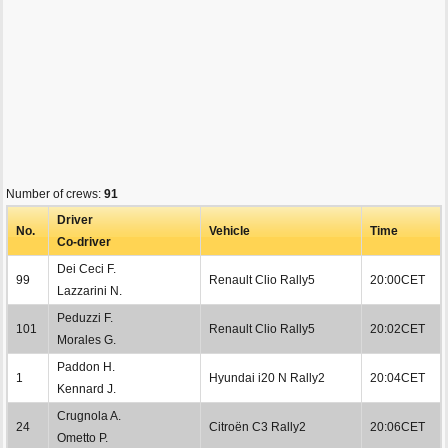
Number of crews:
91
Driver
No.
Vehicle
Time
Co-driver
Dei Ceci F.
99
Renault Clio Rally5
20:00CET
Lazzarini N.
Peduzzi F.
101
Renault Clio Rally5
20:02CET
Morales G.
Paddon H.
1
Hyundai i20 N Rally2
20:04CET
Kennard J.
Crugnola A.
24
Citroën C3 Rally2
20:06CET
Ometto P.