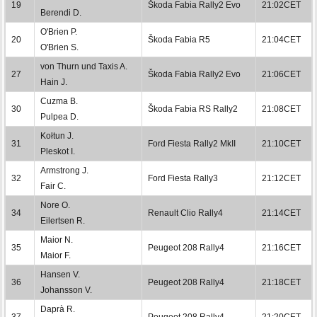
19
Škoda Fabia Rally2 Evo
21:02CET
Berendi D.
O'Brien P.
20
Škoda Fabia R5
21:04CET
O'Brien S.
von Thurn und Taxis A.
27
Škoda Fabia Rally2 Evo
21:06CET
Hain J.
Cuzma B.
30
Škoda Fabia RS Rally2
21:08CET
Pulpea D.
Kołtun J.
31
Ford Fiesta Rally2 MkII
21:10CET
Pleskot I.
Armstrong J.
32
Ford Fiesta Rally3
21:12CET
Fair C.
Nore O.
34
Renault Clio Rally4
21:14CET
Eilertsen R.
Maior N.
35
Peugeot 208 Rally4
21:16CET
Maior F.
Hansen V.
36
Peugeot 208 Rally4
21:18CET
Johansson V.
Daprà R.
37
Peugeot 208 Rally4
21:20CET