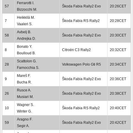
Ferrarotti I.
57
Škoda Fabia Rally2 Evo
20:26CET
Bizzocchi M.
Heikkilä M.
7
Škoda Fabia RS Rally2
20:28CET
Vaaleri S.
Avbelj B.
58
Škoda Fabia Rally2 Evo
20:30CET
Andrejka D.
Bonato Y.
8
Citroën C3 Rally2
20:32CET
Boulloud B.
Scattolon G.
28
Volkswagen Polo Gti R5
20:34CET
Farnocchia S.
Mareš F.
9
Škoda Fabia Rally2 Evo
20:36CET
Bucha R.
Rusce A.
26
Škoda Fabia Rally2 Evo
20:38CET
Musiari M.
Wagner S.
10
Škoda Fabia RS Rally2
20:40CET
Winter G.
Aragno F.
59
Škoda Fabia Rally2 Evo
20:42CET
Segir A.