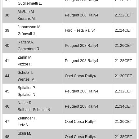
Guglielmetti L.
McRae M.
38
Peugeot 208 Rally4
21:22CET
Kierans M.
Johansson M.
39
Ford Fiesta Rally4
21:24CET
Grönvall J.
Raftery A.
40
Peugeot 208 Rally4
21:26CET
Comerford R.
Zanin M.
41
Peugeot 208 Rally4
21:28CET
Pizzol F.
Schulz T.
44
Opel Corsa Rally4
21:30CET
Wenzel M.
Spitalier P.
45
Peugeot 208 Rally4
21:32CET
Spitalier N.
Noller R.
46
Peugeot 208 Rally4
21:34CET
Solbach-Schmidt N.
Zeiringer F.
47
Opel Corsa Rally4
21:36CET
Letz A.
Škulj M.
48
Opel Corsa Rally4
21:38CET