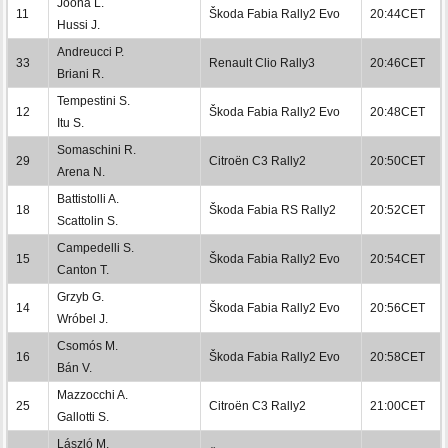
Joona L.
11
Škoda Fabia Rally2 Evo
20:44CET
Hussi J.
Andreucci P.
33
Renault Clio Rally3
20:46CET
Briani R.
Tempestini S.
12
Škoda Fabia Rally2 Evo
20:48CET
Itu S.
Somaschini R.
29
Citroën C3 Rally2
20:50CET
Arena N.
Battistolli A.
18
Škoda Fabia RS Rally2
20:52CET
Scattolin S.
Campedelli S.
15
Škoda Fabia Rally2 Evo
20:54CET
Canton T.
Grzyb G.
14
Škoda Fabia Rally2 Evo
20:56CET
Wróbel J.
Csomós M.
16
Škoda Fabia Rally2 Evo
20:58CET
Bán V.
Mazzocchi A.
25
Citroën C3 Rally2
21:00CET
Gallotti S.
László M.