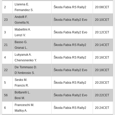
Llarena E.
2
Škoda Fabia RS Rally2
20:08CET
Fernandez S.
Andolfi F.
23
Škoda Fabia Rally2 Evo
20:10CET
Gonella N.
Mabellini A.
3
Škoda Fabia Rally2 Evo
20:12CET
Lenzi V.
Basso G.
21
Škoda Fabia RS Rally2
20:14CET
Granai L.
Lukyanuk A.
4
Škoda Fabia RS Rally2
20:16CET
Chervonenko Y.
De Tommaso D.
22
Škoda Fabia Rally2 Evo
20:18CET
D’Ambrosio S.
Sesks M.
5
Škoda Fabia RS Rally2
20:20CET
Francis R.
Bottarelli L.
56
Škoda Fabia Rally2 Evo
20:22CET
Bosi M.
Franceschi M.
6
Škoda Fabia RS Rally2
20:24CET
Malfoy A.