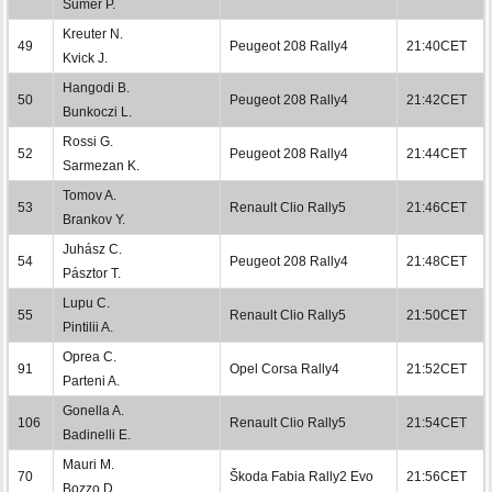
Sumer P.
Kreuter N.
49
Peugeot 208 Rally4
21:40CET
Kvick J.
Hangodi B.
50
Peugeot 208 Rally4
21:42CET
Bunkoczi L.
Rossi G.
52
Peugeot 208 Rally4
21:44CET
Sarmezan K.
Tomov A.
53
Renault Clio Rally5
21:46CET
Brankov Y.
Juhász C.
54
Peugeot 208 Rally4
21:48CET
Pásztor T.
Lupu C.
55
Renault Clio Rally5
21:50CET
Pintilii A.
Oprea C.
91
Opel Corsa Rally4
21:52CET
Parteni A.
Gonella A.
106
Renault Clio Rally5
21:54CET
Badinelli E.
Mauri M.
70
Škoda Fabia Rally2 Evo
21:56CET
Bozzo D.