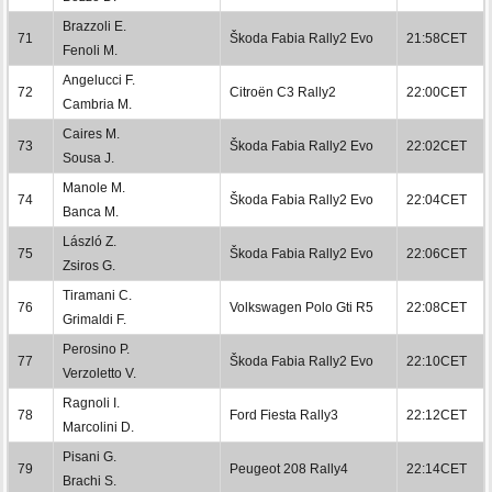
Brazzoli E.
71
Škoda Fabia Rally2 Evo
21:58CET
Fenoli M.
Angelucci F.
72
Citroën C3 Rally2
22:00CET
Cambria M.
Caires M.
73
Škoda Fabia Rally2 Evo
22:02CET
Sousa J.
Manole M.
74
Škoda Fabia Rally2 Evo
22:04CET
Banca M.
László Z.
75
Škoda Fabia Rally2 Evo
22:06CET
Zsiros G.
Tiramani C.
76
Volkswagen Polo Gti R5
22:08CET
Grimaldi F.
Perosino P.
77
Škoda Fabia Rally2 Evo
22:10CET
Verzoletto V.
Ragnoli I.
78
Ford Fiesta Rally3
22:12CET
Marcolini D.
Pisani G.
79
Peugeot 208 Rally4
22:14CET
Brachi S.