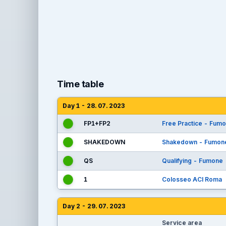
Time table
Day 1 - 28. 07. 2023
FP1+FP2
Free Practice - Fum
SHAKEDOWN
Shakedown - Fumon
QS
Qualifying - Fumone
1
Colosseo ACI Roma
Day 2 - 29. 07. 2023
Service area