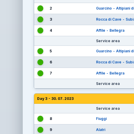
2
Guarcino - Altipiani 
3
Rocca di Cave - Sub
4
Affile - Bellegra
Service area
5
Guarcino - Altipiani 
6
Rocca di Cave - Sub
7
Affile - Bellegra
Service area
Day 3 - 30. 07. 2023
Service area
8
Fiuggi
9
Alatri