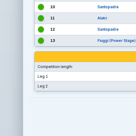
10
Santopadre
11
Alatri
12
Santopadre
13
Fiuggi (Power Stage)
Competition length:
Leg 1
Leg 2