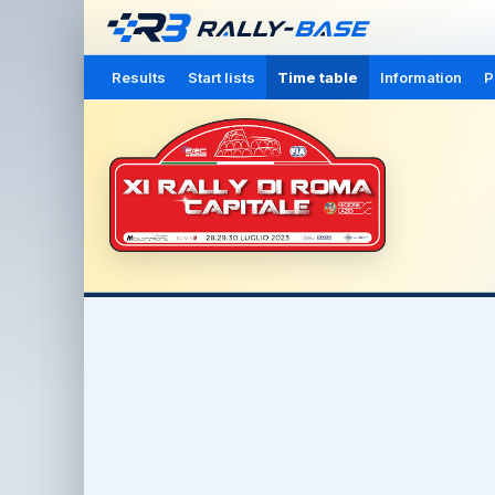
Results
Start lists
Time table
Information
P