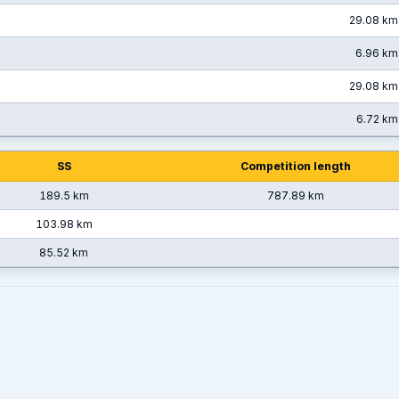
29.08 km
6.96 km
29.08 km
6.72 km
SS
Competition length
189.5 km
787.89 km
103.98 km
85.52 km