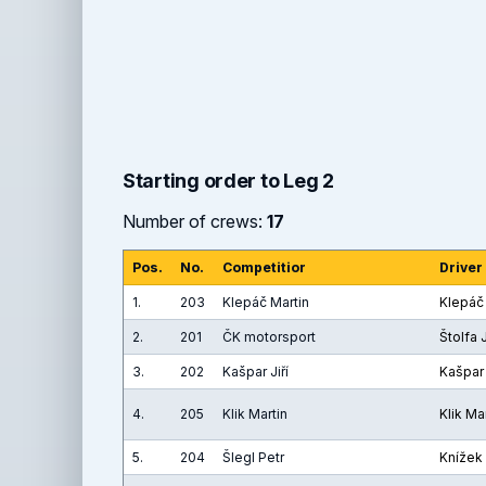
Starting order to Leg 2
Number of crews:
17
Pos.
No.
Competitior
Driver
1.
203
Klepáč Martin
Klepáč
2.
201
ČK motorsport
Štolfa 
3.
202
Kašpar Jiří
Kašpar 
4.
205
Klik Martin
Klik Ma
5.
204
Šlegl Petr
Knížek 