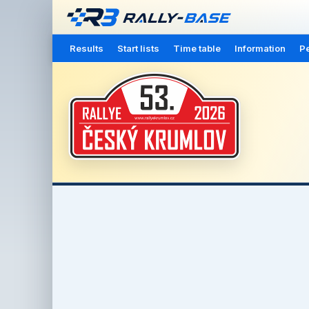
Results
Start lists
Time table
Information
Pe