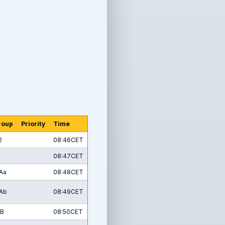
roup
Priority
Time
2
08:46CET
B
08:47CET
Aa
08:48CET
Ab
08:49CET
2B
08:50CET