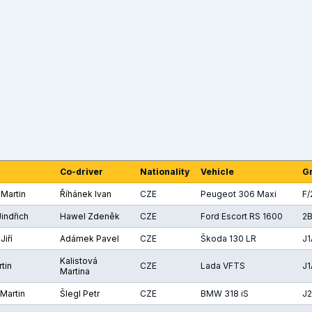
Co-driver
Nationality
Vehicle
G
 Martin
Říhánek Ivan
CZE
Peugeot 306 Maxi
F/
Jindřich
Hawel Zdeněk
CZE
Ford Escort RS 1600
2
Jiří
Adámek Pavel
CZE
Škoda 130 LR
J1
Kalistová
rtin
CZE
Lada VFTS
J1
Martina
Martin
Šlegl Petr
CZE
BMW 318 iS
J