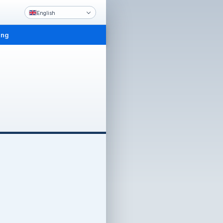
English
ing