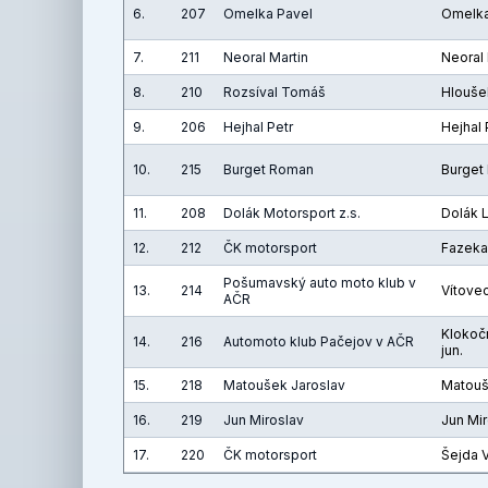
6.
207
Omelka Pavel
Omelka
7.
211
Neoral Martin
Neoral 
8.
210
Rozsíval Tomáš
Hloušek
9.
206
Hejhal Petr
Hejhal 
10.
215
Burget Roman
Burget
11.
208
Dolák Motorsport z.s.
Dolák 
12.
212
ČK motorsport
Fazeka
Pošumavský auto moto klub v
13.
214
Vítove
AČR
Klokoč
14.
216
Automoto klub Pačejov v AČR
jun.
15.
218
Matoušek Jaroslav
Matouš
16.
219
Jun Miroslav
Jun Mi
17.
220
ČK motorsport
Šejda V