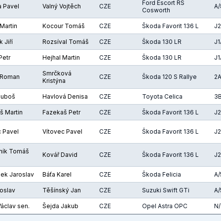
Ford Escort RS
 Pavel
Valný Vojtěch
CZE
A/
Cosworth
Martin
Kocour Tomáš
CZE
Škoda Favorit 136 L
J
 Jiří
Rozsíval Tomáš
CZE
Škoda 130 LR
J1
Petr
Hejhal Martin
CZE
Škoda 130 LR
J1
Smrčková
 Roman
CZE
Škoda 120 S Rallye
2
Kristýna
Luboš
Havlová Denisa
CZE
Toyota Celica
3
š Martin
Fazekaš Petr
CZE
Škoda Favorit 136 L
J
c Pavel
Vítovec Pavel
CZE
Škoda Favorit 136 L
J
ník Tomáš
Kovář David
CZE
Škoda Favorit 136 L
J
ek Jaroslav
Báťa Karel
CZE
Škoda Felicia
A/
roslav
Těšínský Jan
CZE
Suzuki Swift GTi
A/
áclav sen.
Šejda Jakub
CZE
Opel Astra OPC
N/