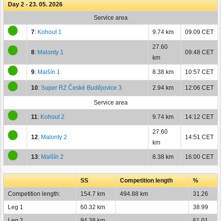
Day 2 - 23. 05. 2026
Service area
7
:
Kohout 1
9.74 km
09:09 CET
27.60
8
:
Malonty 1
09:48 CET
km
9
:
Malšín 1
8.38 km
10:57 CET
10
:
Super RZ České Budějovice 3
2.94 km
12:06 CET
Service area
11
:
Kohout 2
9.74 km
14:12 CET
27.60
12
:
Malonty 2
14:51 CET
km
13
:
Malšín 2
8.38 km
16:00 CET
SS
Competition length
%
Competition length:
154.7 km
494.88 km
31.26
Leg 1
60.32 km
38.99
Leg 2
94.38 km
61.01