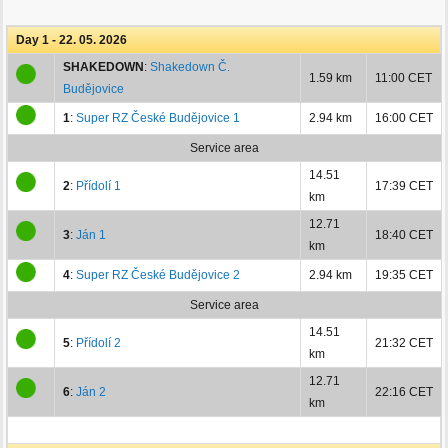
Day 1 - 22. 05. 2026
SHAKEDOWN
:
Shakedown Č.
1.59 km
11:00 CET
Budějovice
1
:
Super RZ České Budějovice 1
2.94 km
16:00 CET
Service area
14.51
2
:
Přídolí 1
17:39 CET
km
12.71
3
:
Ján 1
18:40 CET
km
4
:
Super RZ České Budějovice 2
2.94 km
19:35 CET
Service area
14.51
5
:
Přídolí 2
21:32 CET
km
12.71
6
:
Ján 2
22:16 CET
km