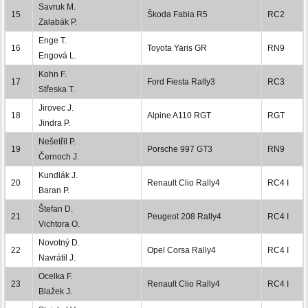
Savruk M.
15
Škoda Fabia R5
RC2
Zalabák P.
Enge T.
16
Toyota Yaris GR
RN9
Engová L.
Kohn F.
17
Ford Fiesta Rally3
RC3
Střeska T.
Jirovec J.
18
Alpine A110 RGT
RGT
Jindra P.
Nešetřil P.
19
Porsche 997 GT3
RN9
Černoch J.
Kundlák J.
20
Renault Clio Rally4
RC4 I
Baran P.
Štefan D.
21
Peugeot 208 Rally4
RC4 I
Vichtora O.
Novotný D.
22
Opel Corsa Rally4
RC4 I
Navrátil J.
Ocelka F.
23
Renault Clio Rally4
RC4 I
Blažek J.