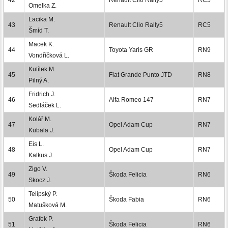
Omelka Z.
Lacika M.
43
Renault Clio Rally5
RC5
Šmíd T.
Macek K.
44
Toyota Yaris GR
RN9
Vondříčková L.
Kutílek M.
45
Fiat Grande Punto JTD
RN8
Pilný A.
Fridrich J.
46
Alfa Romeo 147
RN7
Sedláček L.
Kolář M.
47
Opel Adam Cup
RN7
Kubala J.
Eis L.
48
Opel Adam Cup
RN7
Kalkus J.
Zigo V.
49
Škoda Felicia
RN6
Skocz J.
Telipský P.
50
Škoda Fabia
RN6
Matušková M.
Grafek P.
51
Škoda Felicia
RN6