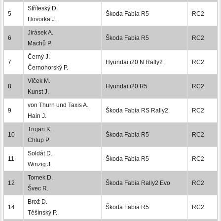
Stříteský D.
5
Škoda Fabia R5
RC2
Hovorka J.
Jirásek A.
6
Škoda Fabia R5
RC2
Machů P.
Černý J.
7
Hyundai i20 N Rally2
RC2
Černohorský P.
Vlček M.
8
Hyundai i20 R5
RC2
Kunst J.
von Thurn und Taxis A.
9
Škoda Fabia RS Rally2
RC2
Hain J.
Trojan K.
10
Škoda Fabia R5
RC2
Chlup P.
Soldát D.
11
Škoda Fabia R5
RC2
Winzig J.
Tomek D.
12
Škoda Fabia Rally2 Evo
RC2
Švec R.
Brož D.
14
Škoda Fabia R5
RC2
Těšínský P.