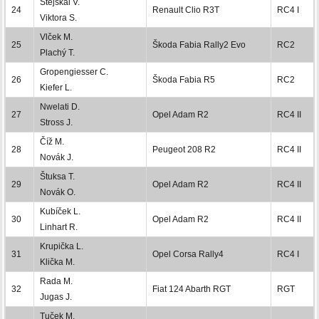
Stejskal V.
24
Renault Clio R3T
RC4 I
Viktora S.
Vlček M.
25
Škoda Fabia Rally2 Evo
RC2
Plachý T.
Gropengiesser C.
26
Škoda Fabia R5
RC2
Kiefer L.
Nwelati D.
27
Opel Adam R2
RC4 II
Stross J.
Číž M.
28
Peugeot 208 R2
RC4 II
Novák J.
Štuksa T.
29
Opel Adam R2
RC4 II
Novák O.
Kubíček L.
30
Opel Adam R2
RC4 II
Linhart R.
Krupička L.
31
Opel Corsa Rally4
RC4 I
Klička M.
Rada M.
32
Fiat 124 Abarth RGT
RGT
Jugas J.
Tuček M.