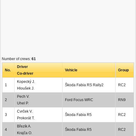
Number of crews:
61
Driver
No.
Vehicle
Group
Co-driver
Kopecký J.
1
Škoda Fabia RS Rally2
RC2
Hloušek J.
Pech V.
2
Ford Focus WRC
RN9
Uhel P.
Cvrček V.
3
Škoda Fabia R5
RC2
Prokorát T.
Březík A.
4
Škoda Fabia R5
RC2
Krajča O.