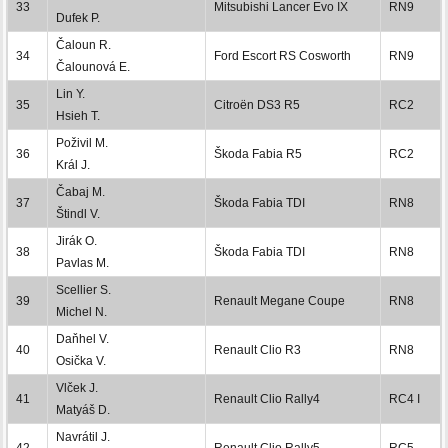
33
Mitsubishi Lancer Evo IX
RN9
Dufek P.
Čaloun R.
34
Ford Escort RS Cosworth
RN9
Čalounová E.
Lin Y.
35
Citroën DS3 R5
RC2
Hsieh T.
Poživil M.
36
Škoda Fabia R5
RC2
Král J.
Čabaj M.
37
Škoda Fabia TDI
RN8
Štindl V.
Jirák O.
38
Škoda Fabia TDI
RN8
Pavlas M.
Scellier S.
39
Renault Megane Coupe
RN8
Michel N.
Daňhel V.
40
Renault Clio R3
RN8
Osička V.
Vlček J.
41
Renault Clio Rally4
RC4 I
Matyáš D.
Navrátil J.
42
Renault Clio Rally5
RC5