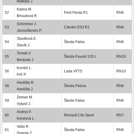
Matějka J.
Kalina M.
52
Ford Fiesta R1
RN6
Brisudová R.
Schimmer J.
53
Citroën DS3 R1
RN6
Janouškovec P.
Slavíková E.
54
Škoda Fabia
RN6
Slavík J.
Tomek V.
55
Škoda Favorit 135 L
RN10
Beránek J.
Konšel L.
56
Lada VFTS
RN10
Frič P.
Havlišta R.
58
Škoda Felicia
RN6
Havlišta J.
Zeman M.
59
Škoda Fabia
RN6
Vytasil J.
Andrys F.
60
Renault Clio Sport
RN7
Kreslová L.
Valla R.
61
Škoda Fabia
RN6
Drmota Z.