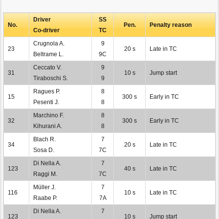
Driver
SS
No.
Pen.
Penalty reason
Co-driver
TC
Crugnola A.
9
23
20 s
Late in TC
Beltrame L.
9C
Ceccato V.
9
31
10 s
Jump start
Tiraboschi S.
9
Ragues P.
8
15
300 s
Early in TC
Pesenti J.
8
Marchino F.
8
32
300 s
Early in TC
Kihurani A.
8
Blach R.
7
34
20 s
Late in TC
Sosa D.
7C
Di Nella A.
7
123
40 s
Late in TC
Raggi M.
7C
Müller J.
7
116
10 s
Late in TC
Raabe P.
7A
Di Nella A.
7
123
10 s
Jump start