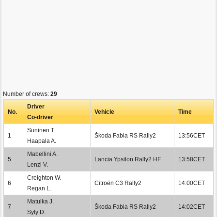
Number of crews:
29
Driver
No.
Vehicle
Time
Co-driver
Suninen T.
1
Škoda Fabia RS Rally2
13:56CET
Haapala A.
Mabellini A.
5
Lancia Ypsilon Rally2 HF.
13:58CET
Lenzi V.
Creighton W.
6
Citroën C3 Rally2
14:00CET
Regan L.
Matulka J.
7
Škoda Fabia RS Rally2
14:02CET
Syty D.