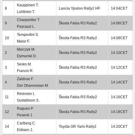
Kauppinen T.
8
Lancia Ypsilon Rally2 HF.
14:04CET
Luhtinen T.
Charpentier T.
9
Škoda Fabia RS Rally2
14:06CET
Pascaud L.
Tempestini S.
10
Škoda Fabia RS Rally2
14:08CET
Maior F.
Marczyk M.
2
Škoda Fabia RS Rally2
14:10CET
Dymurski D.
Sesks M.
3
Škoda Fabia RS Rally2
14:12CET
Francis R.
Zaldivar F.
4
Škoda Fabia RS Rally2
14:14CET
Der Ohannesian M.
Reiersen I.
11
Škoda Fabia RS Rally2
14:16CET
Gustafsson S.
Ragues P.
12
Škoda Fabia RS Rally2
14:18CET
Pesenti J.
Carlberg C.
14
Toyota GR Yaris Rally2
14:20CET
Eriksen J.