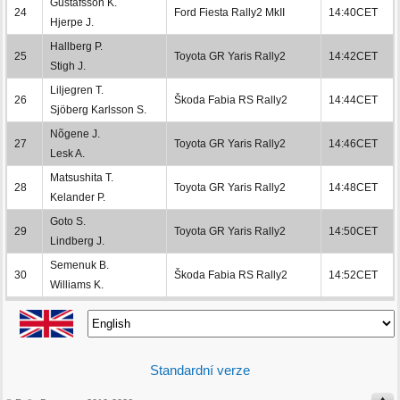
Gustafsson K.
24
Ford Fiesta Rally2 MkII
14:40CET
Hjerpe J.
Hallberg P.
25
Toyota GR Yaris Rally2
14:42CET
Stigh J.
Liljegren T.
26
Škoda Fabia RS Rally2
14:44CET
Sjöberg Karlsson S.
Nõgene J.
27
Toyota GR Yaris Rally2
14:46CET
Lesk A.
Matsushita T.
28
Toyota GR Yaris Rally2
14:48CET
Kelander P.
Goto S.
29
Toyota GR Yaris Rally2
14:50CET
Lindberg J.
Semenuk B.
30
Škoda Fabia RS Rally2
14:52CET
Williams K.
Standardní verze