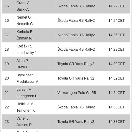
Grahn A.
15
Škoda Fabia RS Rally2
14:22CET
Bäck C.
Német G.
16
Škoda Fabia RS Rally2
14:24CET
Németh G.
Korhola B.
17
Škoda Fabia RS Rally2
14:26CET
Öhman P.
Kolčák R.
18
Škoda Fabia RS Rally2
14:28CET
Lapdavský J.
Allen P.
19
Toyota GR Yaris Rally2
14:30CET
Drew C.
Brynildsen E.
20
Toyota GR Yaris Rally2
14:32CET
Fredriksson A.
Larsen F.
21
Volkswagen Polo Gti R5
14:34CET
Lundgreen L.
Heikkilä M.
22
Škoda Fabia RS Rally2
14:36CET
Temonen K.
Vaher J.
23
Toyota GR Yaris Rally2
14:38CET
Jansen R.