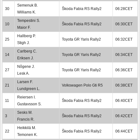
Semenuk B.
30
Škoda Fabia RS Rally2
06:28CET
Williams K.
Tempestini S.
10
Škoda Fabia RS Rally2
06:30CET
Maior F.
Hallberg P.
25
Toyota GR Yaris Rally2
06:32CET
Stigh J.
Carlberg C.
14
Toyota GR Yaris Rally2
06:34CET
Eriksen J.
Nõgene J.
27
Toyota GR Yaris Rally2
06:36CET
Lesk A.
Larsen F.
21
Volkswagen Polo Gti R5
06:38CET
Lundgreen L.
Reiersen I.
11
Škoda Fabia RS Rally2
06:40CET
Gustavsson S.
Sesks M.
3
Škoda Fabia RS Rally2
06:42CET
Francis R.
Heikkilä M.
22
Škoda Fabia RS Rally2
06:44CET
Temonen K.