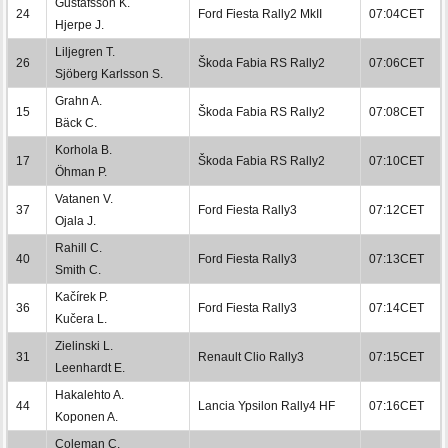
Gustafsson K.
24
Ford Fiesta Rally2 MkII
07:04CET
Hjerpe J.
Liljegren T.
26
Škoda Fabia RS Rally2
07:06CET
Sjöberg Karlsson S.
Grahn A.
15
Škoda Fabia RS Rally2
07:08CET
Bäck C.
Korhola B.
17
Škoda Fabia RS Rally2
07:10CET
Öhman P.
Vatanen V.
37
Ford Fiesta Rally3
07:12CET
Ojala J.
Rahill C.
40
Ford Fiesta Rally3
07:13CET
Smith C.
Kačírek P.
36
Ford Fiesta Rally3
07:14CET
Kučera L.
Zielinski L.
31
Renault Clio Rally3
07:15CET
Leenhardt E.
Hakalehto A.
44
Lancia Ypsilon Rally4 HF
07:16CET
Koponen A.
Coleman C.