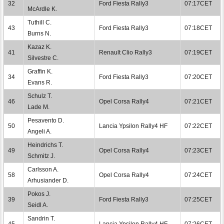
32
Ford Fiesta Rally3
07:17CET
McArdle K.
Tuthill C.
43
Ford Fiesta Rally3
07:18CET
Burns N.
Kazaz K.
41
Renault Clio Rally3
07:19CET
Silvestre C.
Graffin K.
34
Ford Fiesta Rally3
07:20CET
Evans R.
Schulz T.
46
Opel Corsa Rally4
07:21CET
Lade M.
Pesavento D.
50
Lancia Ypsilon Rally4 HF
07:22CET
Angeli A.
Heindrichs T.
49
Opel Corsa Rally4
07:23CET
Schmitz J.
Carlsson A.
58
Opel Corsa Rally4
07:24CET
Arhusiander D.
Pokos J.
39
Ford Fiesta Rally3
07:25CET
Seidl A.
Sandrin T.
45
Lancia Ypsilon Rally4 HF
07:26CET