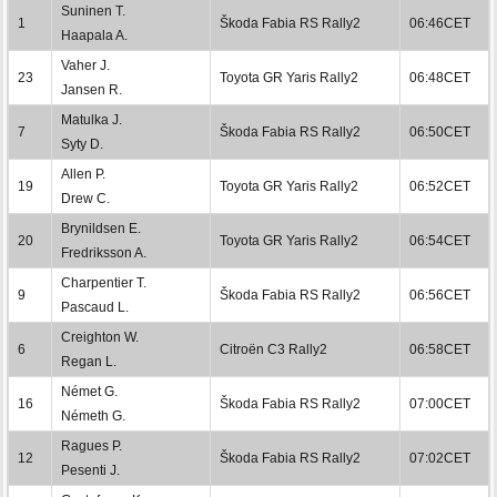
Suninen T.
1
Škoda Fabia RS Rally2
06:46CET
Haapala A.
Vaher J.
23
Toyota GR Yaris Rally2
06:48CET
Jansen R.
Matulka J.
7
Škoda Fabia RS Rally2
06:50CET
Syty D.
Allen P.
19
Toyota GR Yaris Rally2
06:52CET
Drew C.
Brynildsen E.
20
Toyota GR Yaris Rally2
06:54CET
Fredriksson A.
Charpentier T.
9
Škoda Fabia RS Rally2
06:56CET
Pascaud L.
Creighton W.
6
Citroën C3 Rally2
06:58CET
Regan L.
Német G.
16
Škoda Fabia RS Rally2
07:00CET
Németh G.
Ragues P.
12
Škoda Fabia RS Rally2
07:02CET
Pesenti J.