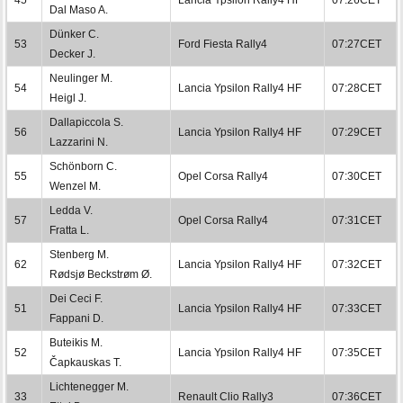
Dal Maso A.
Dünker C.
53
Ford Fiesta Rally4
07:27CET
Decker J.
Neulinger M.
54
Lancia Ypsilon Rally4 HF
07:28CET
Heigl J.
Dallapiccola S.
56
Lancia Ypsilon Rally4 HF
07:29CET
Lazzarini N.
Schönborn C.
55
Opel Corsa Rally4
07:30CET
Wenzel M.
Ledda V.
57
Opel Corsa Rally4
07:31CET
Fratta L.
Stenberg M.
62
Lancia Ypsilon Rally4 HF
07:32CET
Rødsjø Beckstrøm Ø.
Dei Ceci F.
51
Lancia Ypsilon Rally4 HF
07:33CET
Fappani D.
Buteikis M.
52
Lancia Ypsilon Rally4 HF
07:35CET
Čapkauskas T.
Lichtenegger M.
33
Renault Clio Rally3
07:36CET