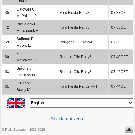
Ettel B.
Caldwell C.
35
Ford Fiesta Rally3
07:37CET
McPhillips P.
Proudlock R.
42
Ford Fiesta Rally3
07:38CET
Marchbank H.
Suliman R.
59
Peugeot 208 Rally4
07:39CET
Moore L.
Zigliani L.
60
Renault Clio Rally5
07:40CET
Montavoci S.
Brådhe J.
63
Renault Clio Rally3
07:42CET
Gustafsson E.
O’Brien D.
61
Ford Fiesta Rally2 MkII
07:44CET
Brady M.
Standardní verze
© Rally-Base.com 2010-2026