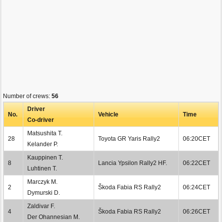
Number of crews:
56
Driver
No.
Vehicle
Time
Co-driver
Matsushita T.
28
Toyota GR Yaris Rally2
06:20CET
Kelander P.
Kauppinen T.
8
Lancia Ypsilon Rally2 HF.
06:22CET
Luhtinen T.
Marczyk M.
2
Škoda Fabia RS Rally2
06:24CET
Dymurski D.
Zaldivar F.
4
Škoda Fabia RS Rally2
06:26CET
Der Ohannesian M.