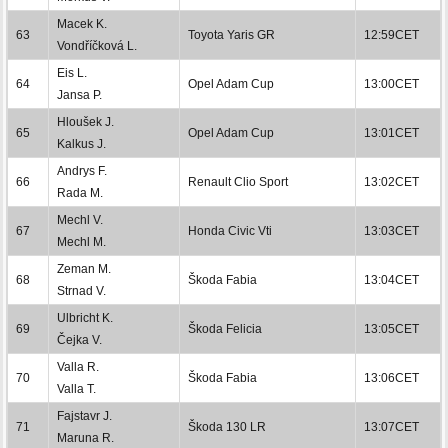
Macek K.
63
Toyota Yaris GR
12:59CET
Vondříčková L.
Eis L.
64
Opel Adam Cup
13:00CET
Jansa P.
Hloušek J.
65
Opel Adam Cup
13:01CET
Kalkus J.
Andrys F.
66
Renault Clio Sport
13:02CET
Rada M.
Mechl V.
67
Honda Civic Vti
13:03CET
Mechl M.
Zeman M.
68
Škoda Fabia
13:04CET
Strnad V.
Ulbricht K.
69
Škoda Felicia
13:05CET
Čejka V.
Valla R.
70
Škoda Fabia
13:06CET
Valla T.
Fajstavr J.
71
Škoda 130 LR
13:07CET
Maruna R.