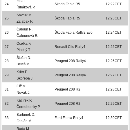
Firla L.
24
Škoda Fabia R5
12:22CET
Řiháková P.
Savruk M.
25
Škoda Fabia R5
12:23CET
Zalabák P.
Čaloun R.
26
Škoda Fabia Rally2 Evo
12:24CET
Čalounová E.
Ocelka F.
27
Renault Clio Rally4
12:25CET
Plachý T.
Štefan D.
28
Peugeot 208 Rally4
12:26CET
Beleš M.
Kdér P.
29
Peugeot 208 Rally4
12:27CET
Skořepa J.
Číž M.
31
Peugeot 208 R2
12:28CET
Novák J.
Kačírek P.
32
Peugeot 208 R2
12:29CET
Černohorský P.
Bartúnek D.
33
Ford Fiesta Rally4
12:30CET
Fabián M.
Rada M.