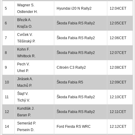
Wagner S.
5
Hyundai i20 N Rally2
12:04CET
Ostlender H.
Březík A.
6
Škoda Fabia RS Rally2
12:05CET
Krajča O.
Cvrček V.
7
Škoda Fabia RS Rally2
12:06CET
Těšínský P.
Kohn F.
8
Škoda Fabia RS Rally2
12:07CET
Whittock R.
Pech V.
9
Citroën C3 Rally2
12:08CET
Uhel P.
Jirásek A.
10
Škoda Fabia R5
12:09CET
Machů P.
Štajf V.
11
Škoda Fabia RS Rally2
12:10CET
Tichý V.
Kundlák J.
12
Škoda Fabia RS Rally2
12:11CET
Baran P.
Semerád P.
14
Ford Fiesta RS WRC
12:12CET
Persein D.