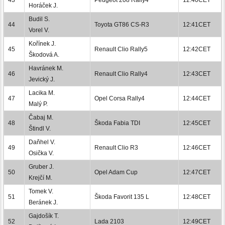
Horáček J.
Budil S.
44
Toyota GT86 CS-R3
12:41CET
Vorel V.
Kořínek J.
45
Renault Clio Rally5
12:42CET
Škodová A.
Havránek M.
46
Renault Clio Rally4
12:43CET
Jevický J.
Lacika M.
47
Opel Corsa Rally4
12:44CET
Malý P.
Čabaj M.
48
Škoda Fabia TDI
12:45CET
Štindl V.
Daňhel V.
49
Renault Clio R3
12:46CET
Osička V.
Gruber J.
50
Opel Adam Cup
12:47CET
Krejčí M.
Tomek V.
51
Škoda Favorit 135 L
12:48CET
Beránek J.
Gajdošík T.
52
Lada 2103
12:49CET