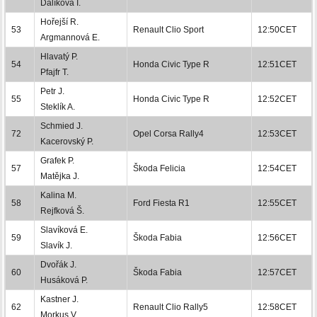
Dalíková I.
Hořejší R.
53
Renault Clio Sport
12:50CET
Argmannová E.
Hlavatý P.
54
Honda Civic Type R
12:51CET
Pfajfr T.
Petr J.
55
Honda Civic Type R
12:52CET
Steklík A.
Schmied J.
72
Opel Corsa Rally4
12:53CET
Kacerovský P.
Grafek P.
57
Škoda Felicia
12:54CET
Matějka J.
Kalina M.
58
Ford Fiesta R1
12:55CET
Rejfková Š.
Slavíková E.
59
Škoda Fabia
12:56CET
Slavík J.
Dvořák J.
60
Škoda Fabia
12:57CET
Husáková P.
Kastner J.
62
Renault Clio Rally5
12:58CET
Morkus V.