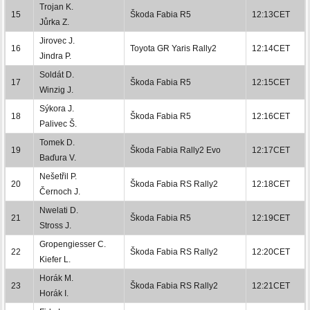
Trojan K.
15
Škoda Fabia R5
12:13CET
Jůrka Z.
Jirovec J.
16
Toyota GR Yaris Rally2
12:14CET
Jindra P.
Soldát D.
17
Škoda Fabia R5
12:15CET
Winzig J.
Sýkora J.
18
Škoda Fabia R5
12:16CET
Palivec Š.
Tomek D.
19
Škoda Fabia Rally2 Evo
12:17CET
Baďura V.
Nešetřil P.
20
Škoda Fabia RS Rally2
12:18CET
Černoch J.
Nwelati D.
21
Škoda Fabia R5
12:19CET
Stross J.
Gropengiesser C.
22
Škoda Fabia RS Rally2
12:20CET
Kiefer L.
Horák M.
23
Škoda Fabia RS Rally2
12:21CET
Horák I.