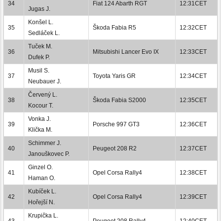
34
Fiat 124 Abarth RGT
12:31CET
Jugas J.
Konšel L.
35
Škoda Fabia R5
12:32CET
Sedláček L.
Tuček M.
36
Mitsubishi Lancer Evo IX
12:33CET
Dufek P.
Musil S.
37
Toyota Yaris GR
12:34CET
Neubauer J.
Červený L.
38
Škoda Fabia S2000
12:35CET
Kocour T.
Vonka J.
39
Porsche 997 GT3
12:36CET
Klička M.
Schimmer J.
40
Peugeot 208 R2
12:37CET
Janouškovec P.
Ginzel O.
41
Opel Corsa Rally4
12:38CET
Haman O.
Kubíček L.
42
Opel Corsa Rally4
12:39CET
Hořejší N.
Krupička L.
43
Peugeot 208 Rally4
12:40CET